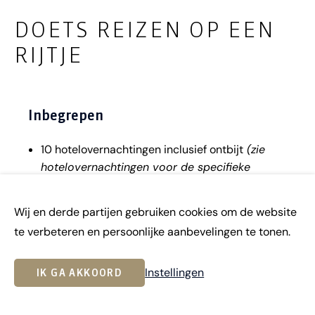
DOETS REIZEN OP EEN
RIJTJE
Inbegrepen
10 hotelovernachtingen inclusief ontbijt
(zie
hotelovernachtingen voor de specifieke
hotels)
Lokale belastingen over verblijfkosten
Wij en derde partijen gebruiken cookies om de website
Gebruik van kamers met bad en/of douche,
te verbeteren en persoonlijke aanbevelingen te tonen.
toilet, airco of verwarming
Toeristisch informatiepakket
Instellingen
IK GA AKKOORD
Niet inbegrepen