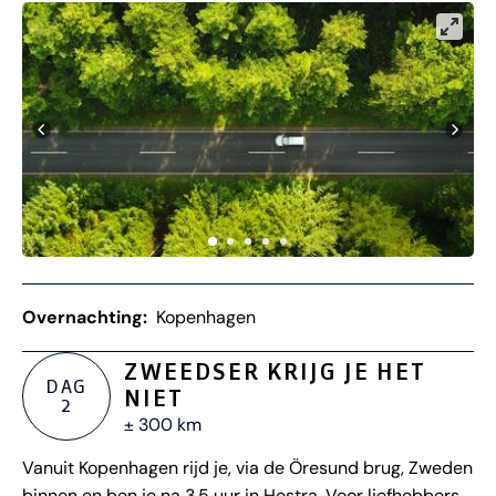
Overnachting:
Kopenhagen
ZWEEDSER KRIJG JE HET
DAG
NIET
2
± 300 km
Vanuit Kopenhagen rijd je, via de Öresund brug, Zweden
binnen en ben je na 3.5 uur in Hestra. Voor liefhebbers