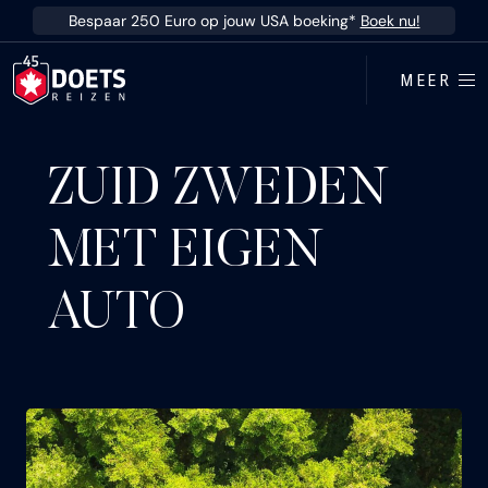
Ga direct naar inhoud
Bespaar 250 Euro op jouw USA boeking*
Boek nu!
MEER
ZUID ZWEDEN
MET EIGEN
AUTO