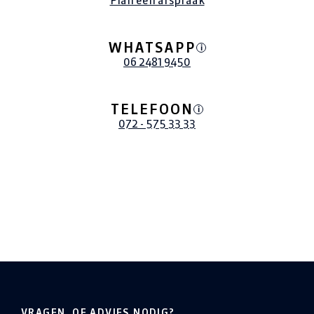
Plan een afspraak
WHATSAPP
i
06 2481 9450
TELEFOON
i
072 - 575 33 33
VRAGEN, OF ADVIES NODIG?