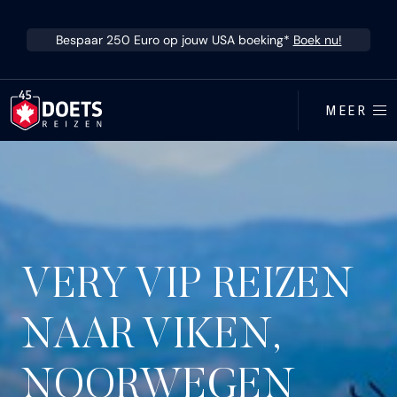
Ga direct naar inhoud
Bespaar 250 Euro op jouw USA boeking*
Boek nu!
MEER
VERY VIP REIZEN
NAAR VIKEN,
NOORWEGEN