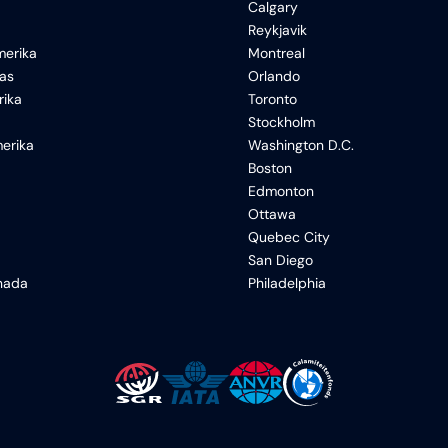
Calgary
Reykjavik
erika
Montreal
xas
Orlando
rika
Toronto
Stockholm
erika
Washington D.C.
Boston
Edmonton
Ottawa
Quebec City
San Diego
anada
Philadelphia