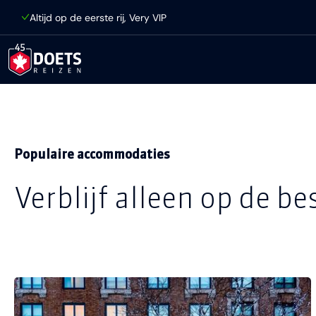
Ga direct naar inhoud
Altijd op de eerste rij, Very VIP
Populaire accommodaties
Verblijf alleen op de be