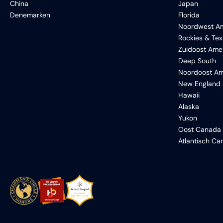
China
Japan
Denemarken
Florida
Noordwest Am
Rockies & Te
Zuidoost Ame
Deep South
Noordoost Am
New England
Hawaii
Alaska
Yukon
Oost Canada
Atlantisch C