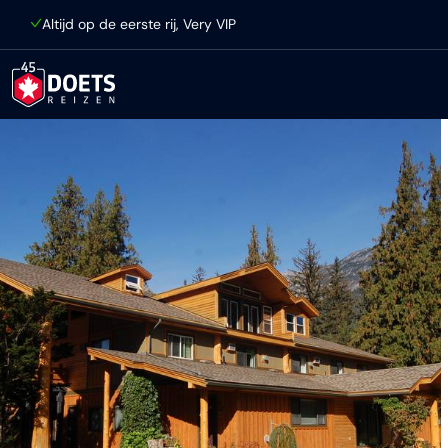
Ga direct naar inhoud
Altijd op de eerste rij, Very VIP