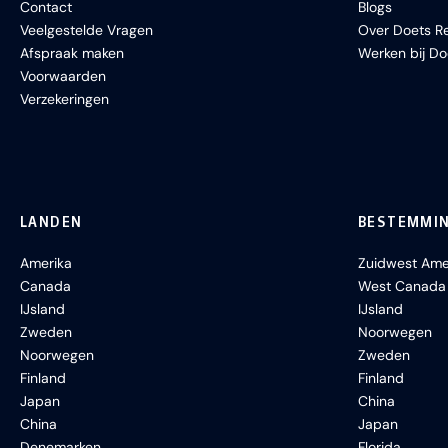
Contact
Blogs
Veelgestelde Vragen
Over Doets Re
Afspraak maken
Werken bij Do
Voorwaarden
Verzekeringen
LANDEN
BESTEMMI
Amerika
Zuidwest Ame
Canada
West Canada
IJsland
IJsland
Zweden
Noorwegen
Noorwegen
Zweden
Finland
Finland
Japan
China
China
Japan
Denemarken
Florida