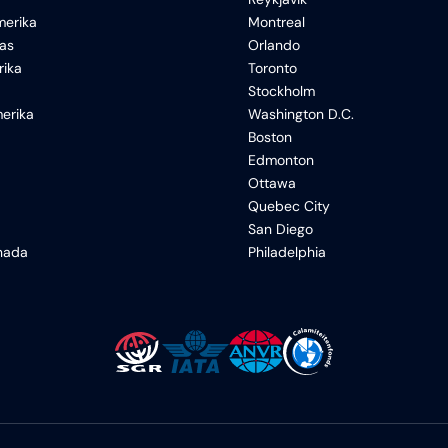
erika
Montreal
xas
Orlando
rika
Toronto
Stockholm
erika
Washington D.C.
Boston
Edmonton
Ottawa
Quebec City
San Diego
anada
Philadelphia