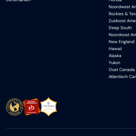
Noordwest Am
Rockies & Te
Zuidoost Ame
Deep South
Noordoost Am
New England
Hawaii
Alaska
Yukon
Oost Canada
Atlantisch C