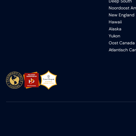
Deep South
Noordoost Am
New England
Hawaii
Alaska
Yukon
Oost Canada
Atlantisch C