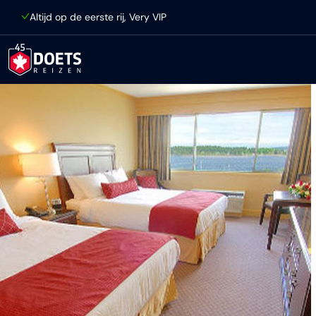
Ga direct naar inhoud
Altijd op de eerste rij, Very VIP