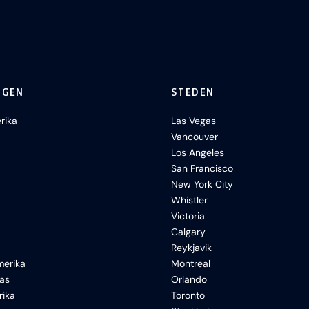
NGEN
STEDEN
rika
Las Vegas
Vancouver
Los Angeles
San Francisco
New York City
Whistler
Victoria
Calgary
Reykjavik
erika
Montreal
xas
Orlando
rika
Toronto