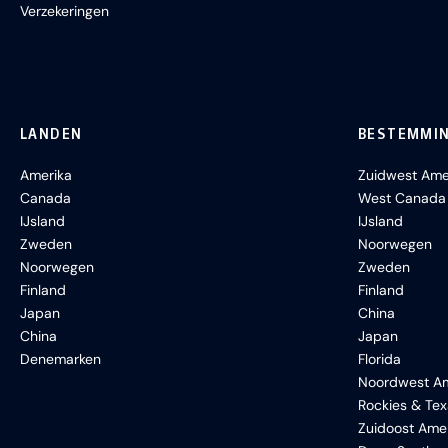
Verzekeringen
LANDEN
BESTEMMI
Amerika
Zuidwest Ame
Canada
West Canada
IJsland
IJsland
Zweden
Noorwegen
Noorwegen
Zweden
Finland
Finland
Japan
China
China
Japan
Denemarken
Florida
Noordwest Am
Rockies & Te
Zuidoost Ame