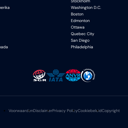
Stockholm
erika
Washington D.C.
Boston
Edmonton
Ottawa
Quebec City
San Diego
anada
Philadelphia
Voorwaarden
Disclaimer
Privacy Policy
Cookiebeleid
Copyright