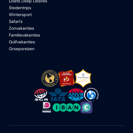
Doets Deep Desires
Stedentrips
Wintersport
Safari's
Zonvakanties
Familievakanties
Golfvakanties
Groepsreizen