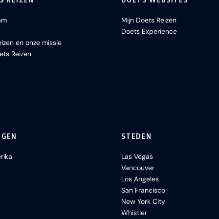
S REIZEN
DOETS WEBSITES
am
Mijn Doets Reizen
Doets Experience
izen en onze missie
ets Reizen
NGEN
STEDEN
rika
Las Vegas
Vancouver
Los Angeles
San Francisco
New York City
Whistler