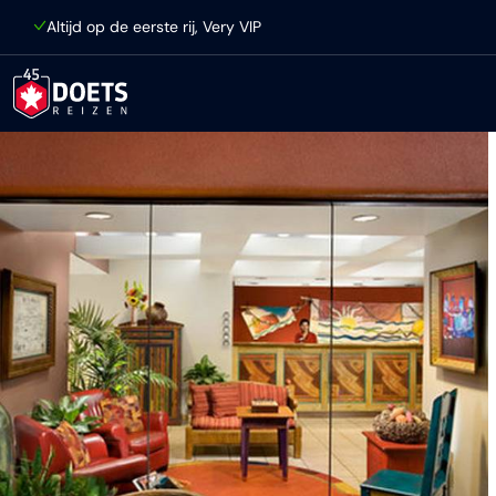
Ga direct naar inhoud
Altijd op de eerste rij, Very VIP