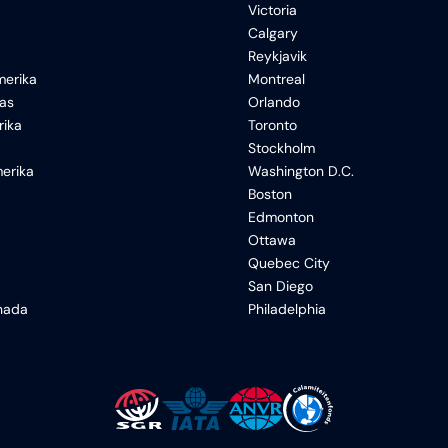
Victoria
Calgary
Reykjavik
erika
Montreal
xas
Orlando
rika
Toronto
Stockholm
erika
Washington D.C.
Boston
Edmonton
Ottawa
Quebec City
San Diego
anada
Philadelphia