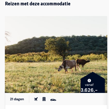
Reizen met deze accommodatie
i
vanaf
3.626,-
21 dagen