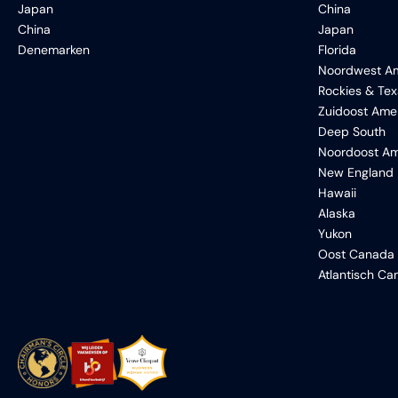
Japan
China
China
Japan
Denemarken
Florida
Noordwest Am
Rockies & Te
Zuidoost Ame
Deep South
Noordoost Am
New England
Hawaii
Alaska
Yukon
Oost Canada
Atlantisch C