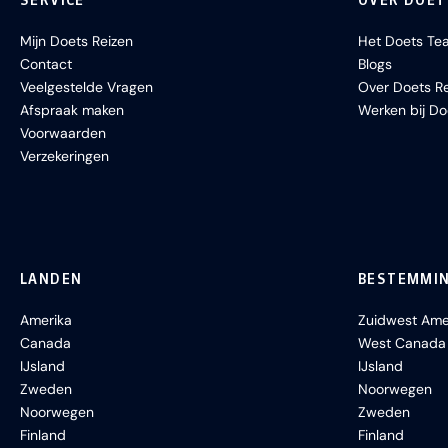
SERVICE
OVER DOET
Mijn Doets Reizen
Het Doets Te
Contact
Blogs
Veelgestelde Vragen
Over Doets Re
Afspraak maken
Werken bij Do
Voorwaarden
Verzekeringen
LANDEN
BESTEMMI
Amerika
Zuidwest Ame
Canada
West Canada
IJsland
IJsland
Zweden
Noorwegen
Noorwegen
Zweden
Finland
Finland