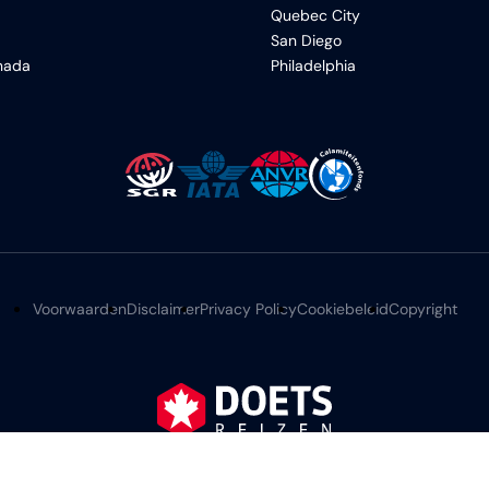
Quebec City
San Diego
anada
Philadelphia
Voorwaarden
Disclaimer
Privacy Policy
Cookiebeleid
Copyright