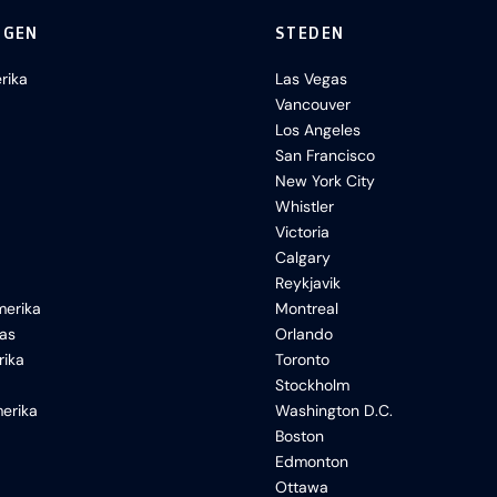
NGEN
STEDEN
rika
Las Vegas
Vancouver
Los Angeles
San Francisco
New York City
Whistler
Victoria
Calgary
Reykjavik
erika
Montreal
xas
Orlando
rika
Toronto
Stockholm
erika
Washington D.C.
Boston
Edmonton
Ottawa