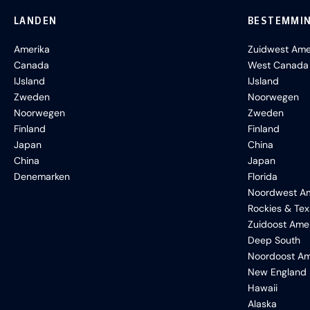
LANDEN
BESTEMMI
Amerika
Zuidwest Ame
Canada
West Canada
IJsland
IJsland
Zweden
Noorwegen
Noorwegen
Zweden
Finland
Finland
Japan
China
China
Japan
Denemarken
Florida
Noordwest Am
Rockies & Te
Zuidoost Ame
Deep South
Noordoost Am
New England
Hawaii
Alaska