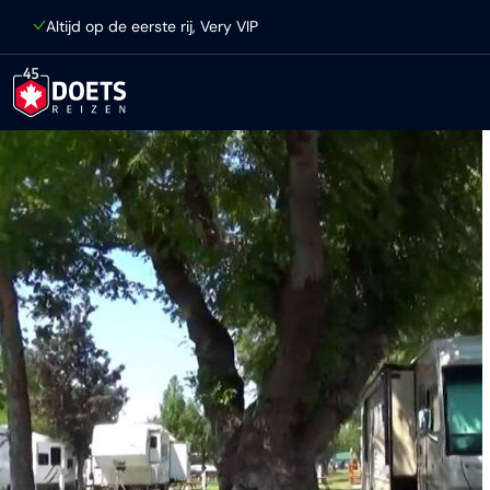
Ga direct naar inhoud
Altijd op de eerste rij, Very VIP