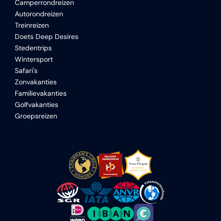
Camperrondreizen
Autorondreizen
Treinreizen
Doets Deep Desires
Stedentrips
Wintersport
Safari's
Zonvakanties
Familievakanties
Golfvakanties
Groepsreizen