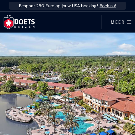
Ga direct naar inhoud
Bespaar 250 Euro op jouw USA boeking*
Boek nu!
MEER