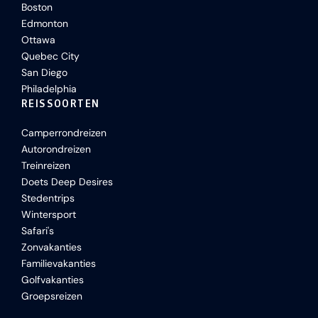
Boston
Edmonton
Ottawa
Quebec City
San Diego
Philadelphia
REISSOORTEN
Camperrondreizen
Autorondreizen
Treinreizen
Doets Deep Desires
Stedentrips
Wintersport
Safari's
Zonvakanties
Familievakanties
Golfvakanties
Groepsreizen