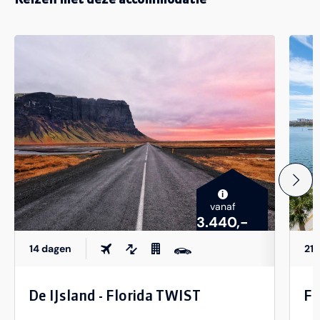
i
vanaf
3.440,-
14 dagen
21 
De IJsland - Florida TWIST
Fl