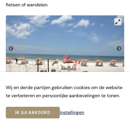
fietsen of wandelen.
Wij en derde partijen gebruiken cookies om de website
te verbeteren en persoonlijke aanbevelingen te tonen.
Overnachting:
Fort Myers Beach
Instellingen
IK GA AKKOORD
COMBI VAN STRAND EN
DAG
19
GEZELLIGHEID