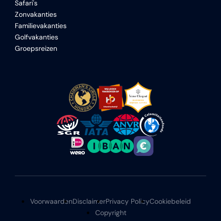
Safari's
Zonvakanties
Familievakanties
Golfvakanties
Groepsreizen
Voorwaarden
Disclaimer
Privacy Policy
Cookiebeleid
Copyright