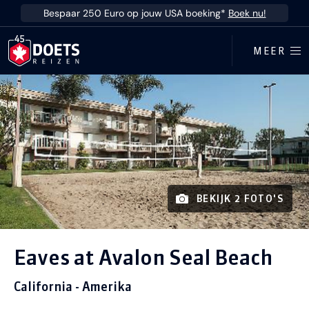
Ga direct naar inhoud
Bespaar 250 Euro op jouw USA boeking*
Boek nu!
MEER
BEKIJK 2 FOTO'S
Eaves at Avalon Seal Beach
California - Amerika