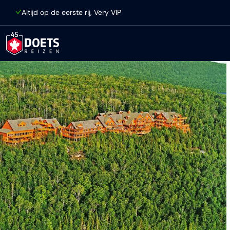
Ga direct naar inhoud
Altijd op de eerste rij, Very VIP