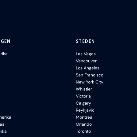
NGEN
STEDEN
rika
Las Vegas
Vancouver
Los Angeles
San Francisco
New York City
Whistler
Victoria
Calgary
Reykjavik
erika
Montreal
xas
Orlando
rika
Toronto