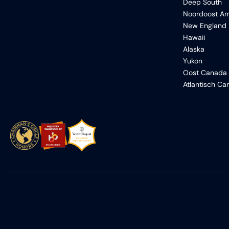
Deep South
Noordoost Am
New England
Hawaii
Alaska
Yukon
Oost Canada
Atlantisch C