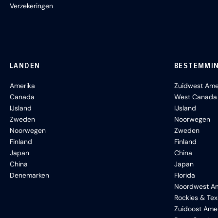
Verzekeringen
LANDEN
BESTEMMI
Amerika
Zuidwest Ame
Canada
West Canada
IJsland
IJsland
Zweden
Noorwegen
Noorwegen
Zweden
Finland
Finland
Japan
China
China
Japan
Denemarken
Florida
Noordwest Am
Rockies & Te
Zuidoost Ame