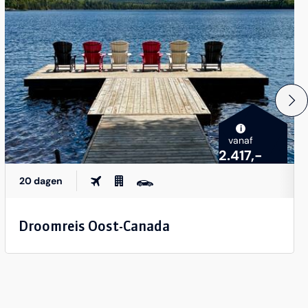
i
vanaf
2.417,-
20 dagen
Droomreis Oost-Canada