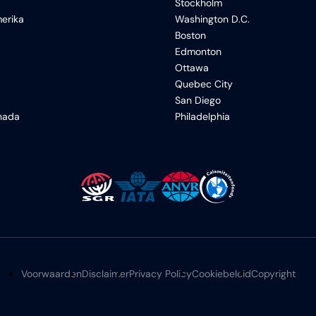
Stockholm
erika
Washington D.C.
Boston
Edmonton
Ottawa
Quebec City
San Diego
anada
Philadelphia
Voorwaarden
Disclaimer
Privacy Policy
Cookiebeleid
Copyright