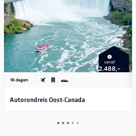
i
vanaf
2.488,-
16 dagen
Autorondreis Oost-Canada