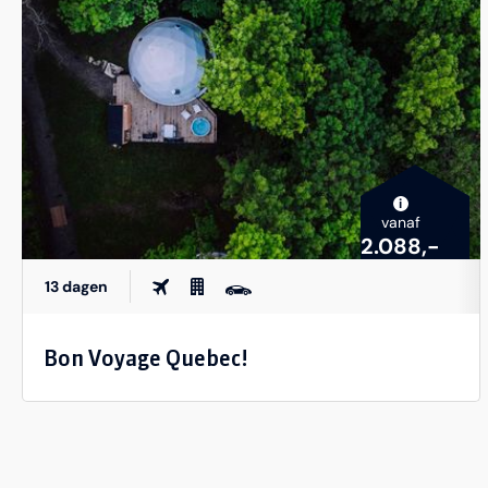
i
vanaf
2.088,-
13 dagen
Bon Voyage Quebec!