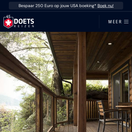
Ga direct naar inhoud
Bespaar 250 Euro op jouw USA boeking*
Boek nu!
MEER