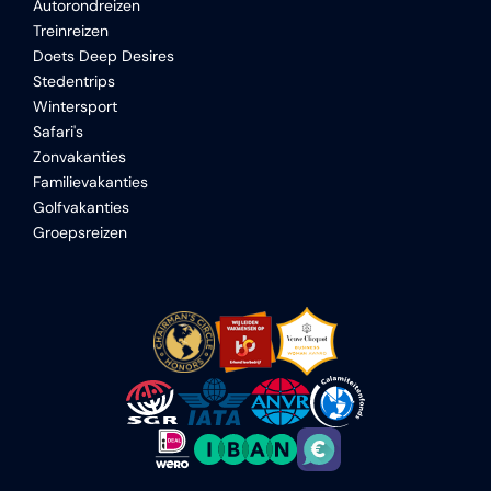
Autorondreizen
Treinreizen
Doets Deep Desires
Stedentrips
Wintersport
Safari's
Zonvakanties
Familievakanties
Golfvakanties
Groepsreizen