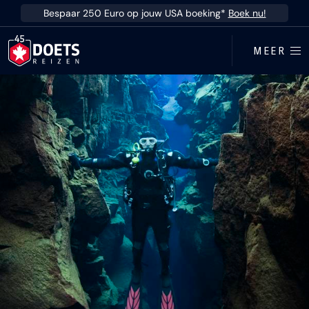
Ga direct naar inhoud
Bespaar 250 Euro op jouw USA boeking*
Boek nu!
MEER