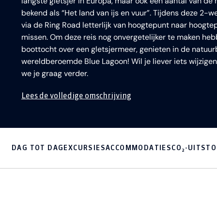
langste gletsjer in Europa, maar ook een aantal van de
bekend als “Het land van ijs en vuur”. Tijdens deze 2-wee
via de Ring Road letterlijk van hoogtepunt naar hoogtepun
missen. Om deze reis nog onvergetelijker te maken heb
boottocht over een gletsjermeer, genieten in de natu
wereldberoemde Blue Lagoon! Wil je liever iets wijzigen
we je graag verder.
Lees de volledige omschrijving
DAG TOT DAG
EXCURSIES
ACCOMMODATIES
CO₂-UITST