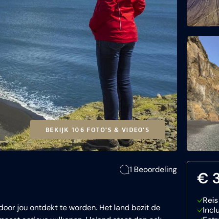
BEKIJK 106 FOTO'S & VIDEO'S
1 Beoordeling
€ 3
Reis
 door jou ontdekt te worden. Het land bezit de
Incl