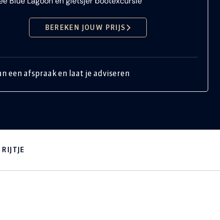
ee Blue Lagoon en gletsjer bootexcursie
BEREKEN JOUW PRIJS
an een afspraak en laat je adviseren
RIJTJE