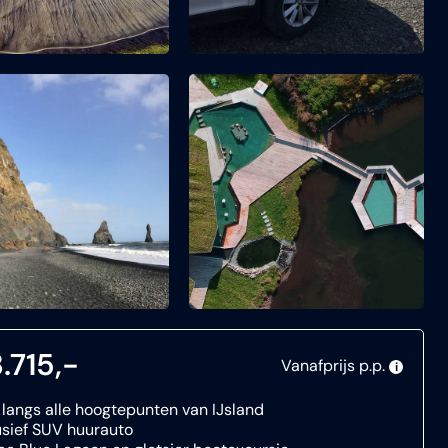
.715,-
Vanafprijs p.p.
i
 langs alle hoogtepunten van IJsland
usief SUV huurauto