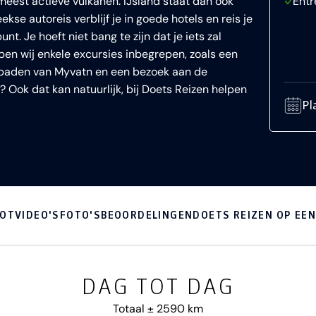
 meest actieve vulkanen. IJsland staat dan ook
Entr
kse autoreis verblijf je in goede hotels en reis je
t. Je hoeft niet bang te zijn dat je iets zal
ben wij enkele excursies inbegrepen, zoals een
urbaden van Myvatn en een bezoek aan de
? Ook dat kan natuurlijk, bij Doets Reizen helpen
Pl
OOT
VIDEO'S
FOTO'S
BEOORDELINGEN
DOETS REIZEN OP EEN 
DAG TOT DAG
Totaal ± 2590 km