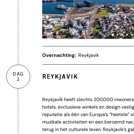
Overnachting:
Reykjavik
DAG
REYKJAVIK
2
Reykjavík heeft slechts 200.000 inwoners
hotels, exclusieve winkels en design vesti
reputatie als één van Europa’s “heetste” s
muzikale activiteiten en een beroemd nach
terug in het culturele leven. Reykjavík’s g