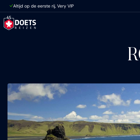
Ga direct naar inhoud
Altijd op de eerste rij, Very VIP
R