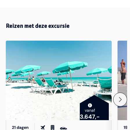
Reizen met deze excursie
i
vanaf
3.647,-
21 dagen
19