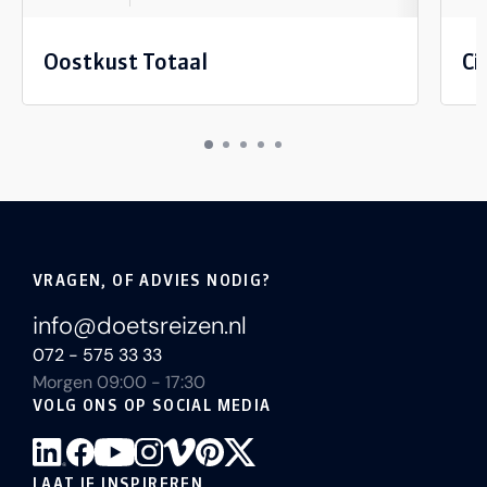
Oostkust Totaal
Ci
VRAGEN, OF ADVIES NODIG?
info@doetsreizen.nl
072 - 575 33 33
Morgen 09:00 - 17:30
VOLG ONS OP SOCIAL MEDIA
LAAT JE INSPIREREN