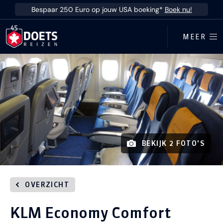
Ga direct naar inhoud
Bespaar 250 Euro op jouw USA boeking*
Boek nu!
MEER
BEKIJK 2 FOTO'S
OVERZICHT
KLM Economy Comfort