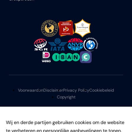
Voorwaarden
Disclaimer
Privacy Policy
Cookiebeleid
Copyright
Wij en derde partijen gebruiken cookies om de website
te verbeteren en persoonlijke aanbevelingen te tonen.