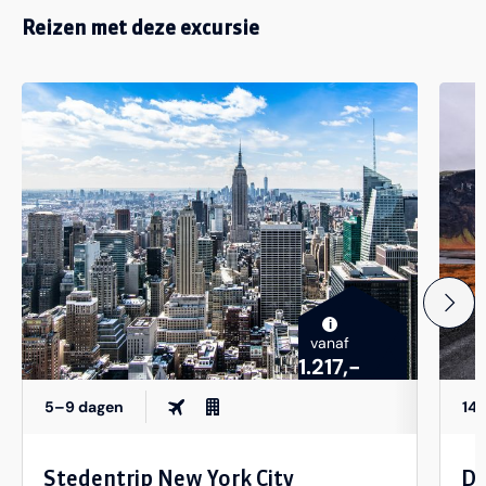
Reizen met deze excursie
i
vanaf
1.217,-
5–9 dagen
14
Stedentrip New York City
De