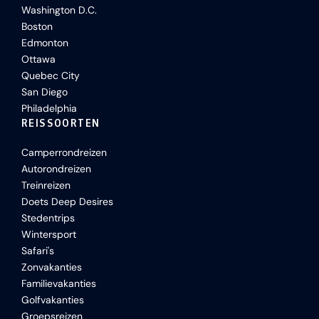
Washington D.C.
Boston
Edmonton
Ottawa
Quebec City
San Diego
Philadelphia
REISSOORTEN
Camperrondreizen
Autorondreizen
Treinreizen
Doets Deep Desires
Stedentrips
Wintersport
Safari's
Zonvakanties
Familievakanties
Golfvakanties
Groepsreizen