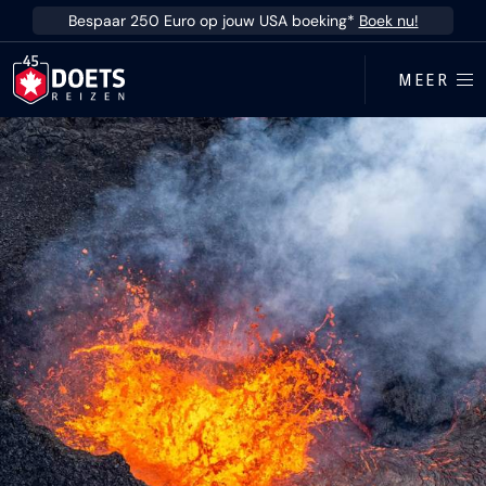
Ga direct naar inhoud
Bespaar 250 Euro op jouw USA boeking*
Boek nu!
MEER