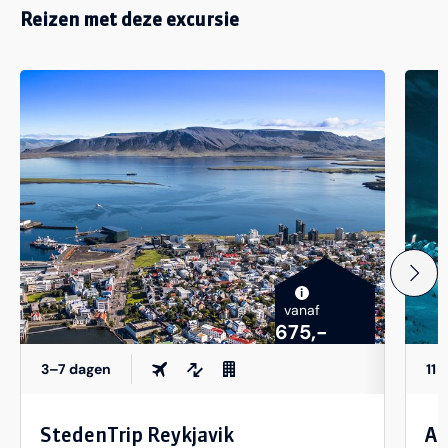
Reizen met deze excursie
i
vanaf
675,-
3–7 dagen
11 
StedenTrip Reykjavik
Au