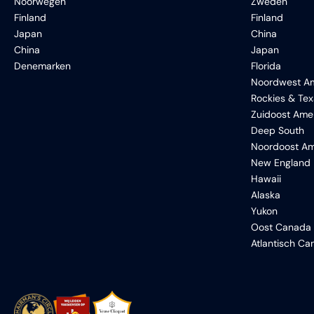
Noorwegen
Zweden
Finland
Finland
Japan
China
China
Japan
Denemarken
Florida
Noordwest Am
Rockies & Te
Zuidoost Ame
Deep South
Noordoost Am
New England
Hawaii
Alaska
Yukon
Oost Canada
Atlantisch C