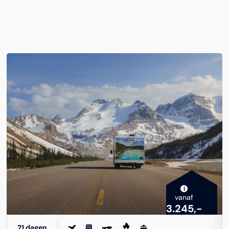
i
vanaf
3.245,-
21 dagen