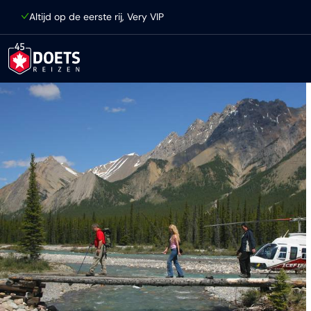
Ga direct naar inhoud
Altijd op de eerste rij, Very VIP