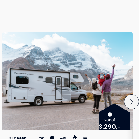
i
vanaf
3.290,-
21 dagen