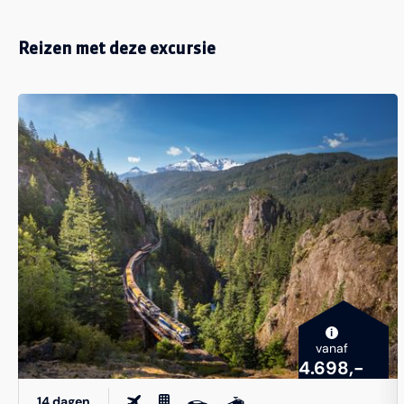
Reizen met deze excursie
i
vanaf
4.698,-
14 dagen