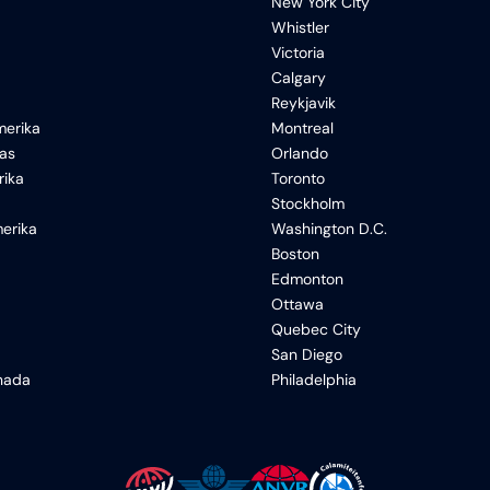
New York City
Whistler
Victoria
Calgary
Reykjavik
erika
Montreal
xas
Orlando
rika
Toronto
Stockholm
erika
Washington D.C.
Boston
Edmonton
Ottawa
Quebec City
San Diego
anada
Philadelphia