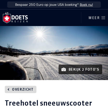
Ga direct naar inhoud
Bespaar 250 Euro op jouw USA boeking*
Boek nu!
MEER
BEKIJK 2 FOTO'S
OVERZICHT
Treehotel sneeuwscooter