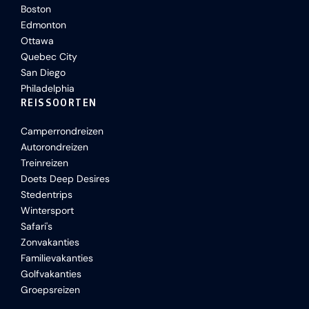
Boston
Edmonton
Ottawa
Quebec City
San Diego
Philadelphia
REISSOORTEN
Camperrondreizen
Autorondreizen
Treinreizen
Doets Deep Desires
Stedentrips
Wintersport
Safari's
Zonvakanties
Familievakanties
Golfvakanties
Groepsreizen