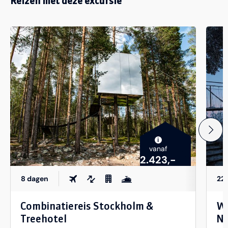
Reizen met deze excursie
i
vanaf
2.423,-
8 dagen
22
Combinatiereis Stockholm &
Wi
Treehotel
No