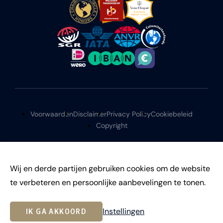
Voorwaarden
Disclaimer
Privacy Policy
Cookiebeleid
Copyright
Wij en derde partijen gebruiken cookies om de website
te verbeteren en persoonlijke aanbevelingen te tonen.
©
2026
Instellingen
IK GA AKKOORD