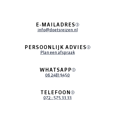
E-MAILADRES
i
info@doetsreizen.nl
PERSOONLIJK ADVIES
i
Plan een afspraak
WHATSAPP
i
06 2481 9450
TELEFOON
i
072 - 575 33 33