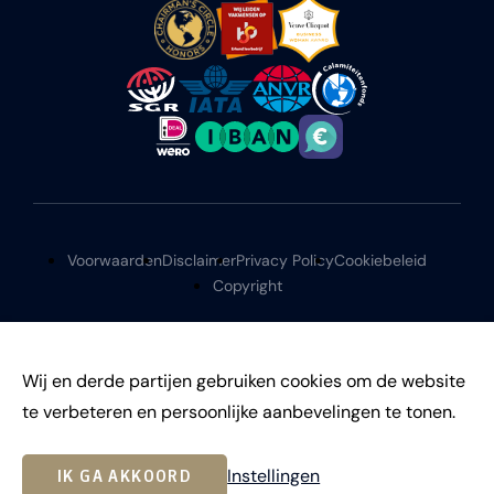
Voorwaarden
Disclaimer
Privacy Policy
Cookiebeleid
Copyright
Wij en derde partijen gebruiken cookies om de website
te verbeteren en persoonlijke aanbevelingen te tonen.
©
2026
Instellingen
IK GA AKKOORD