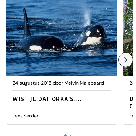
24 augustus 2015 door Melvin Malepaard
23
WIST JE DAT ORKA'S....
D
C
Lees verder
Le