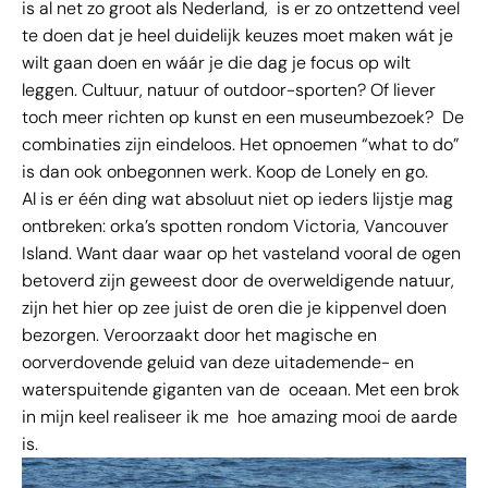
is al net zo groot als Nederland, is er zo ontzettend veel
te doen dat je heel duidelijk keuzes moet maken wát je
wilt gaan doen en wáár je die dag je focus op wilt
leggen. Cultuur, natuur of outdoor-sporten? Of liever
toch meer richten op kunst en een museumbezoek? De
combinaties zijn eindeloos. Het opnoemen “what to do”
is dan ook onbegonnen werk. Koop de Lonely en go.
Al is er één ding wat absoluut niet op ieders lijstje mag
ontbreken: orka’s spotten rondom Victoria, Vancouver
Island. Want daar waar op het vasteland vooral de ogen
betoverd zijn geweest door de overweldigende natuur,
zijn het hier op zee juist de oren die je kippenvel doen
bezorgen. Veroorzaakt door het magische en
oorverdovende geluid van deze uitademende- en
waterspuitende giganten van de oceaan. Met een brok
in mijn keel realiseer ik me hoe amazing mooi de aarde
is.