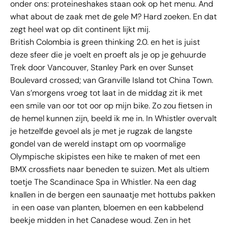
onder ons: proteineshakes staan ook op het menu. And
what about de zaak met de gele M? Hard zoeken. En dat
zegt heel wat op dit continent lijkt mij.
British Colombia is green thinking 2.0. en het is juist
deze sfeer die je voelt en proeft als je op je gehuurde
Trek door Vancouver, Stanley Park en over Sunset
Boulevard crossed; van Granville Island tot China Town.
Van s’morgens vroeg tot laat in de middag zit ik met
een smile van oor tot oor op mijn bike. Zo zou fietsen in
de hemel kunnen zijn, beeld ik me in. In Whistler overvalt
je hetzelfde gevoel als je met je rugzak de langste
gondel van de wereld instapt om op voormalige
Olympische skipistes een hike te maken of met een
BMX crossfiets naar beneden te suizen. Met als ultiem
toetje The Scandinace Spa in Whistler. Na een dag
knallen in de bergen een saunaatje met hottubs pakken
in een oase van planten, bloemen en een kabbelend
beekje midden in het Canadese woud. Zen in het