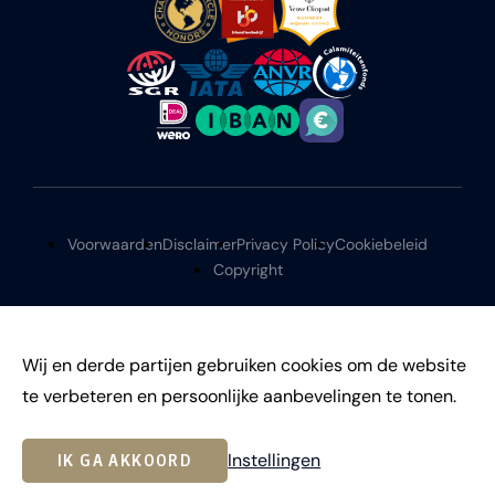
Voorwaarden
Disclaimer
Privacy Policy
Cookiebeleid
Copyright
Wij en derde partijen gebruiken cookies om de website
te verbeteren en persoonlijke aanbevelingen te tonen.
©
2026
Instellingen
IK GA AKKOORD