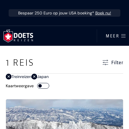
Ga direct naar inhoud
Bespaar 250 Euro op jouw USA boeking*
Boek nu!
MEER
Ga direct naar resultaten
1
REIS
Filter
Treinreizen
Japan
Kaartweergave