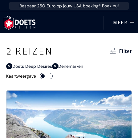
Ga direct naar inhoud
Bespaar 250 Euro op jouw USA boeking*
Boek nu!
MEER
Ga direct naar resultaten
2
REIZEN
Filter
Doets Deep Desires
Denemarken
Kaartweergave