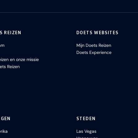
S REIZEN
DOETS WEBSITES
am
Mijn Doets Reizen
Doets Experience
izen en onze missie
ets Reizen
NGEN
STEDEN
rika
Las Vegas