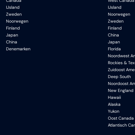
Canada
West Canada
IJsland
IJsland
Zweden
Noorwegen
Noorwegen
Zweden
Finland
Finland
Japan
China
China
Japan
Denemarken
Florida
Noordwest Am
Rockies & Te
Zuidoost Ame
Deep South
Noordoost Am
New England
Hawaii
Alaska
Yukon
Oost Canada
Atlantisch C