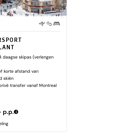
N
RSPORT
LANT
 4 daagse skipas (verlengen
ef korte afstand van
d skiën
 privé transfer vanaf Montreal
- p.p.
i
eling