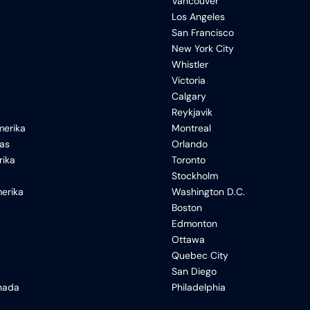
Vancouver
Los Angeles
San Francisco
New York City
Whistler
Victoria
Calgary
Reykjavik
erika
Montreal
xas
Orlando
rika
Toronto
Stockholm
erika
Washington D.C.
Boston
Edmonton
Ottawa
Quebec City
San Diego
anada
Philadelphia