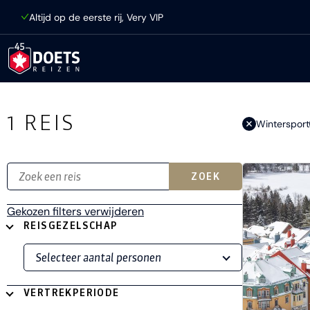
Ga direct naar inhoud
Altijd op de eerste rij, Very VIP
Ga direct naar resultaten
1
REIS
Wintersport
ZOEK
Gekozen filters verwijderen
REISGEZELSCHAP
VERTREKPERIODE