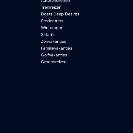
Autorondreizen
Treinreizen
Doets Deep Desires
Stedentrips
Wintersport
Safari's
Zonvakanties
Familievakanties
Golfvakanties
Groepsreizen