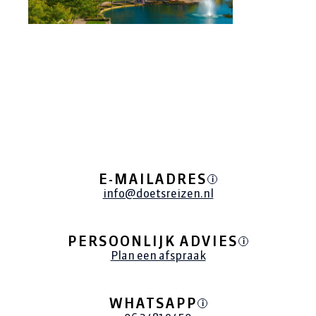
E-MAILADRES
i
info@doetsreizen.nl
PERSOONLIJK ADVIES
i
Plan een afspraak
WHATSAPP
i