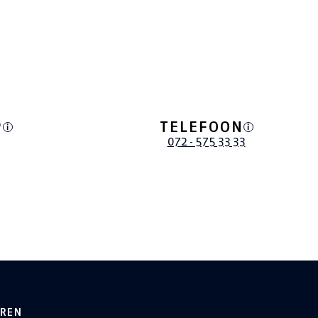
P
TELEFOON
i
i
072 - 575 33 33
EREN