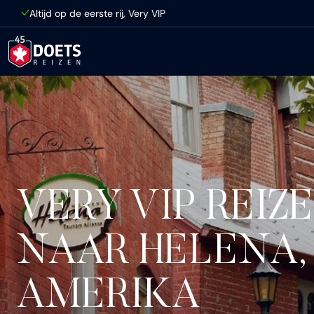
Ga direct naar inhoud
Altijd op de eerste rij, Very VIP
VERY VIP REIZ
NAAR HELENA,
AMERIKA