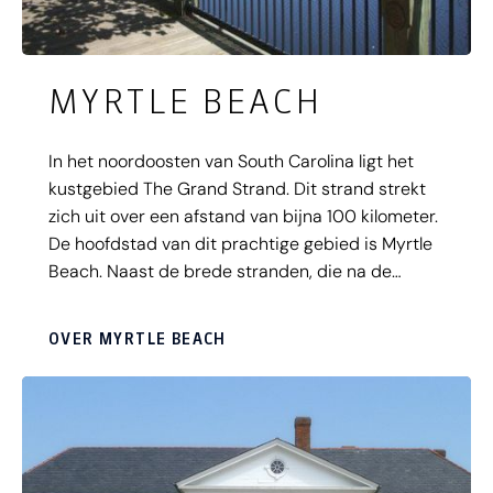
MYRTLE BEACH
In het noordoosten van South Carolina ligt het
kustgebied The Grand Strand. Dit strand strekt
zich uit over een afstand van bijna 100 kilometer.
De hoofdstad van dit prachtige gebied is Myrtle
Beach. Naast de brede stranden, die na de
stranden in Florida tot de populairste stranden
van de VS behoren, beschikt dit gebied over veel
OVER MYRTLE BEACH
winkels, theaters en meer dan honderd
golfbanen.