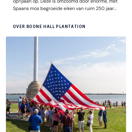
oprijlaan op. Deze is omzoomd door enorme, met
Spaans mos begroeide eiken van ruim 250 jaar
oud. De naam komt van major John Boone, die als
een van de eerste 'settlers' in dit gebied
OVER BOONE HALL PLANTATION
arriveerde. In de 18e en 19e eeuw was Boone Hall
een katoenplantage van 8.500 hecatare groot.
Het landgoed diende ook als filmlocatie voor
diverse films en series, waaronder The Notebook.
Deze mansion is opengesteld voor publiek,
evenals de slavenkwartieren en de 'cotton gin
house', waar een oude katoenontpittingsmachine
staat.