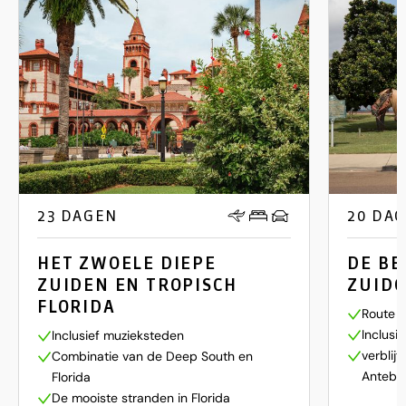
23 DAGEN
20 DA
HET ZWOELE DIEPE
DE BE
ZUIDEN EN TROPISCH
ZUIDO
FLORIDA
Route l
Inclusi
Inclusief muzieksteden
verblijf
Combinatie van de Deep South en
Antebe
Florida
De mooiste stranden in Florida