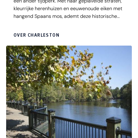
een ander tijdperk. Met haar geplaveide straten,
kleurrijke herenhuizen en eeuwenoude eiken met
hangend Spaans mos, ademt deze historische
stad zuidelijke charme en elegantie. Of je nu
houdt van cultuur, geschiedenis, natuur of
OVER CHARLESTON
culinaire verwennerij – Charleston heeft het
allemaal. Struin langs de iconische Rainbow Row,
bewonder de sierlijke architectuur van
Victoriaanse panden, of ontspan in het sfeervolle
Waterfront Park met uitzicht op de haven.