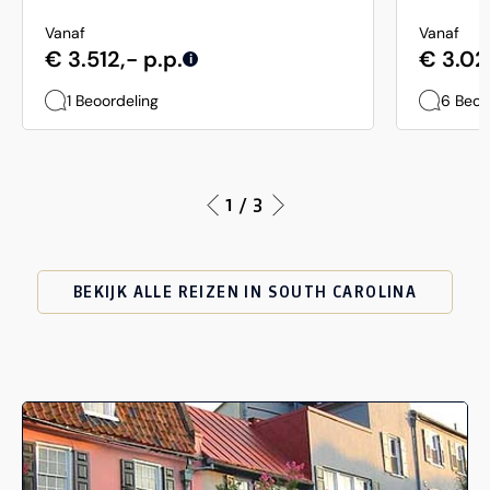
Vanaf
Vanaf
€ 3.512,- p.p.
€ 3.02
i
1 Beoordeling
6 Beoo
1 / 3
BEKIJK ALLE REIZEN IN SOUTH CAROLINA