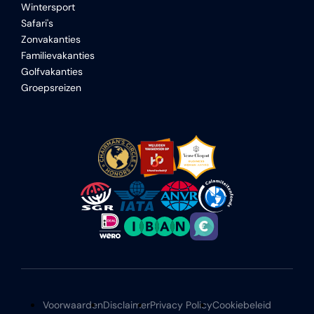
Wintersport
Safari's
Zonvakanties
Familievakanties
Golfvakanties
Groepsreizen
Voorwaarden
Disclaimer
Privacy Policy
Cookiebeleid