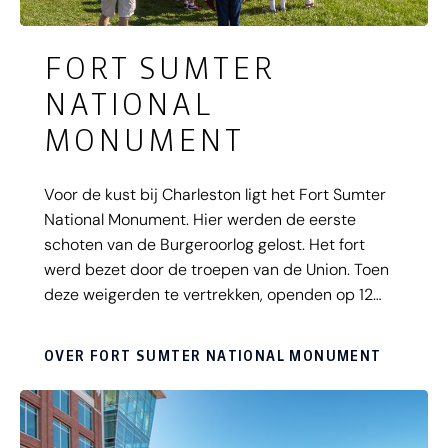
FORT SUMTER
NATIONAL
MONUMENT
Voor de kust bij Charleston ligt het Fort Sumter
National Monument. Hier werden de eerste
schoten van de Burgeroorlog gelost. Het fort
werd bezet door de troepen van de Union. Toen
deze weigerden te vertrekken, openden op 12
april 1961 de zuidelijke troepen het vuur. Het was
de officiële begindatum van de Civil War. Meer
OVER FORT SUMTER NATIONAL MONUMENT
over de geschiedenis van de Cival War leer je
tijdens je bezoek aan het Fort Sumer National
Monument.