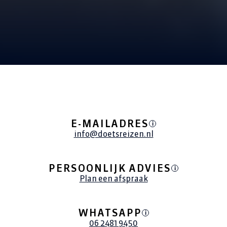
ALLE REIZEN
E-MAILADRES
i
info@doetsreizen.nl
PERSOONLIJK ADVIES
i
Plan een afspraak
WHATSAPP
i
06 2481 9450