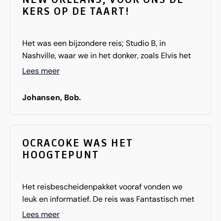
KERS OP DE TAART!
Het was een bijzondere reis; Studio B, in
Nashville, waar we in het donker, zoals Elvis het
destijds opnam, zijn song "Are you lonesome
Lees meer
tonight", te horen kregen. Zakdoek erbij, zo mooi!
En New Orleans, voor ons de kers op de taart! De
Johansen, Bob.
deep-south reis was een heerlijke Amerika-
ervaring, met de muziek in de hoofdrol, in de
steden Nashville, Memphis en New Orleans. Ook
op verschillende plaatsen erg lekker gegeten,
OCRACOKE WAS HET
HOOGTEPUNT
vooraf door ons gereserveerd, oa in de
restaurants van de ante-bellum huizen in
Vicksburg en Natchez. Landschappelijk gezien is
Het reisbescheidenpakket vooraf vonden we
de reis minder spectaculair dan de Golden
leuk en informatief. De reis was Fantastisch met
States-reis van vorig jaar, maar alle
een grote F!! Wij vonden Ocracoke voor de
Lees meer
bijzonderebestemmingen in het zuiden maken