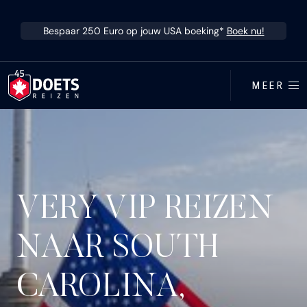
Ga direct naar inhoud
Bespaar 250 Euro op jouw USA boeking*
Boek nu!
MEER
VERY VIP REIZEN
NAAR SOUTH
CAROLINA,