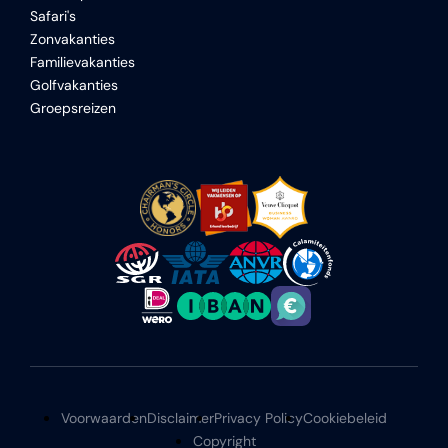
Safari's
Zonvakanties
Familievakanties
Golfvakanties
Groepsreizen
Voorwaarden
Disclaimer
Privacy Policy
Cookiebeleid
Copyright