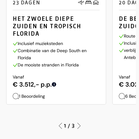
23 DAGEN
20 DA
HET ZWOELE DIEPE
DE BE
ZUIDEN EN TROPISCH
ZUIDO
FLORIDA
Route l
Inclusi
Inclusief muzieksteden
verblijf
Combinatie van de Deep South en
Antebe
Florida
De mooiste stranden in Florida
Vanaf
Vanaf
€ 3.512,- p.p.
€ 3.02
i
1 Beoordeling
6 Beoo
1 / 3