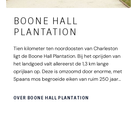
BOONE HALL
PLANTATION
Tien kilometer ten noordoosten van Charleston
ligt de Boone Hall Plantation. Bij het oprijden van
het landgoed valt allereerst de 1,3 km lange
oprijlaan op. Deze is omzoomd door enorme, met
Spaans mos begroeide eiken van ruim 250 jaar
oud. De naam komt van major John Boone, die als
een van de eerste 'settlers' in dit gebied
OVER BOONE HALL PLANTATION
arriveerde. In de 18e en 19e eeuw was Boone Hall
een katoenplantage van 8.500 hecatare groot.
Het landgoed diende ook als filmlocatie voor
diverse films en series, waaronder The Notebook.
Deze mansion is opengesteld voor publiek,