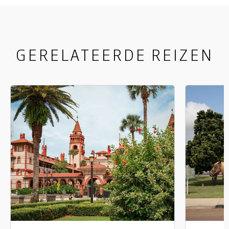
evenals de slavenkwartieren en de 'cotton gin
house', waar een oude katoenontpittingsmachine
staat.
GERELATEERDE REIZEN