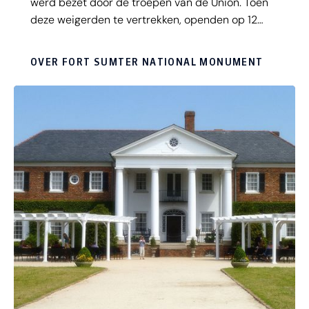
werd bezet door de troepen van de Union. Toen
deze weigerden te vertrekken, openden op 12
april 1961 de zuidelijke troepen het vuur. Het was
de officiële begindatum van de Civil War. Meer
OVER FORT SUMTER NATIONAL MONUMENT
over de geschiedenis van de Cival War leer je
tijdens je bezoek aan het Fort Sumer National
Monument.