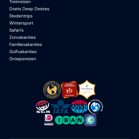
Treinreizen
Doets Deep Desires
Stedentrips
Wintersport
Safari's
Zonvakanties
Familievakanties
Golfvakanties
Groepsreizen