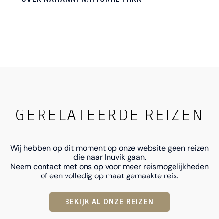
wilde rivieren in Noord-Amerika, bevat diepe
kloven en enorme watervallen, evenals een uniek
kalkstenen grottenstelsel. Het park is ook de
thuisbasis van dieren van het boreale bos, zoals
wolven, grizzlyberen en kariboes. De Dall-
schapen en berggeiten zijn te vinden in de alpine
omgeving van het park.
GERELATEERDE REIZEN
Wij hebben op dit moment op onze website geen reizen
die naar Inuvik gaan.
Neem contact met ons op voor meer reismogelijkheden
of een volledig op maat gemaakte reis.
BEKIJK AL ONZE REIZEN