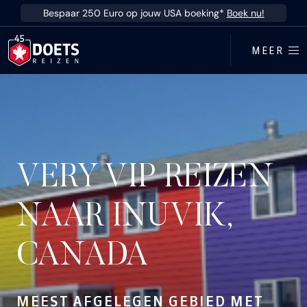
Ga direct naar inhoud
Bespaar 250 Euro op jouw USA boeking*
Boek nu!
MEER
VERY VIP REIZEN
NAAR INUVIK,
CANADA
MEEST AFGELEGEN GEBIED MET