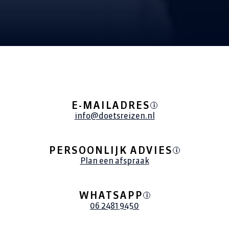
ALLE REIZEN
E-MAILADRES
i
info@doetsreizen.nl
PERSOONLIJK ADVIES
i
Plan een afspraak
WHATSAPP
i
06 2481 9450