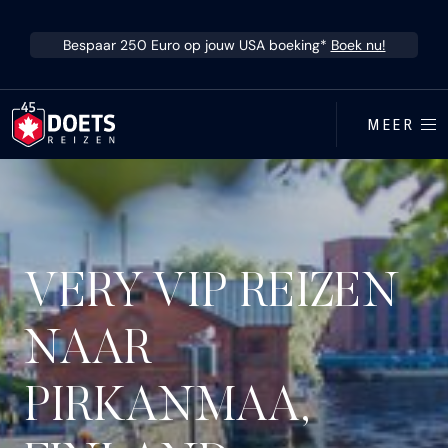
Ga direct naar inhoud
Bespaar 250 Euro op jouw USA boeking*
Boek nu!
MEER
VERY VIP REIZEN
NAAR
PIRKANMAA,