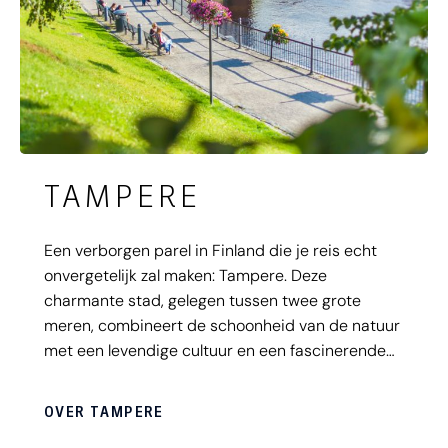
TAMPERE
Een verborgen parel in Finland die je reis echt
onvergetelijk zal maken: Tampere. Deze
charmante stad, gelegen tussen twee grote
meren, combineert de schoonheid van de natuur
met een levendige cultuur en een fascinerende
geschiedenis. Van pittoreske waterwegen en
culturele hotspots tot de unieke saunacultuur
OVER TAMPERE
waarvoor de stad wereldwijd bekend is: bereid je