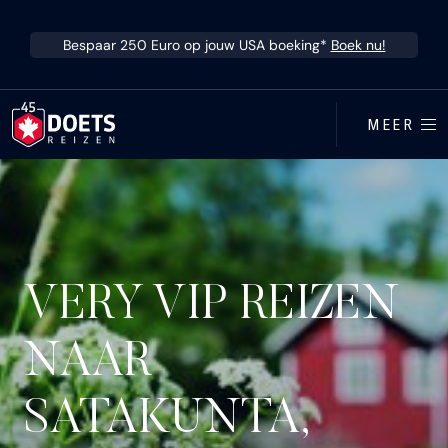
Ga direct naar inhoud
Bespaar 250 Euro op jouw USA boeking*
Boek nu!
MEER
VERY VIP REIZEN
NAAR
SATAKUNTA,