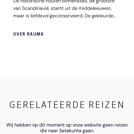
De historische houten binnenstad, de grootste
van Scandinavië, stamt uit de middeleeuwen,
maar is liefdevol geconserveerd. De gekleurde
houten huizen, geplaveide straatjes en
rijkversierde poorten zorgen voor de sfeer van
OVER RAUMA
een spannend, lang vergeten verleden. Het is op
sommige plekken bijna alsof je in een
openluchtmuseum rondloopt, maar mensen
leven en wonen hier gewoon.
GERELATEERDE REIZEN
Wij hebben op dit moment op onze website geen reizen
die naar Satakunta gaan.