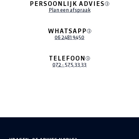
PERSOONLIJK ADVIES
i
Plan een afspraak
WHATSAPP
i
06 2481 9450
TELEFOON
i
072 - 575 33 33