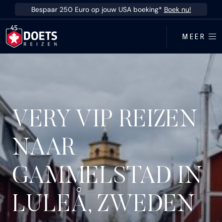
Ga direct naar inhoud
Bespaar 250 Euro op jouw USA boeking*
Boek nu!
MEER
VERY VIP REIZEN
NAAR
GAMMELSTAD IN
LULEÅ, ZWEDEN