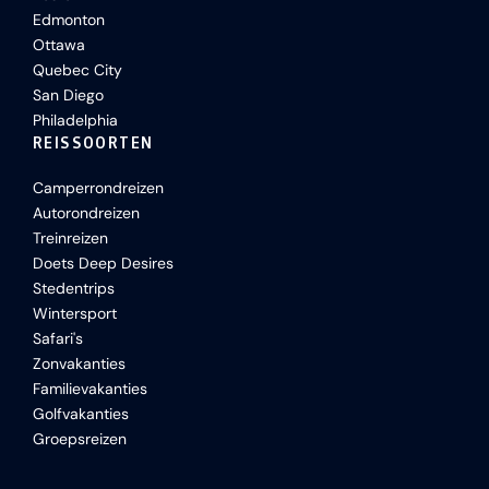
Edmonton
Ottawa
Quebec City
San Diego
Philadelphia
REISSOORTEN
Camperrondreizen
Autorondreizen
Treinreizen
Doets Deep Desires
Stedentrips
Wintersport
Safari's
Zonvakanties
Familievakanties
Golfvakanties
Groepsreizen