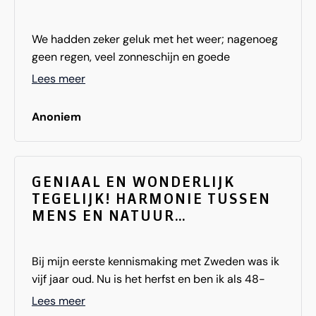
We hadden zeker geluk met het weer; nagenoeg
geen regen, veel zonneschijn en goede
temperaturen, maar Zweden heeft ons sowieso
Lees meer
gegrepen. En dat had zeker ook te maken met de
locaties waar we verbleven.
Anoniem
We verbleven in Karlstad in het Stadshotell. Ook
dit (grote) hotel was erg fijn. Centraal gelegen,
aan de rivier, goed onderhouden en een mooi
roof terrace. Goede gym ook. Dat was trouwens
GENIAAL EN WONDERLIJK
TEGELIJK! HARMONIE TUSSEN
deze vakantie erg prettig, dat in de meeste
MENS EN NATUUR…
hotels een goede gym zit.
Bij mijn eerste kennismaking met Zweden was ik
vijf jaar oud. Nu is het herfst en ben ik als 48-
jarige na lange tijd weer terug in Zweden. De
Lees meer
lucht is zo schoon in Zweden dat je longen direct