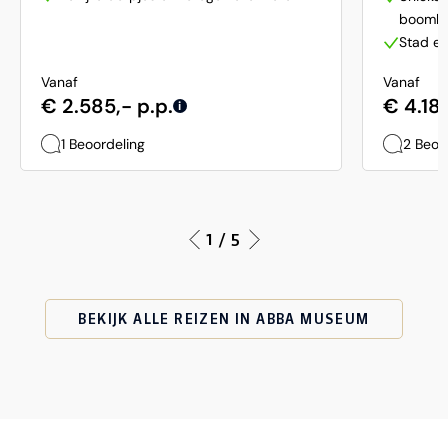
boomh
Stad en
Vanaf
Vanaf
€ 2.585,- p.p.
€ 4.188
i
1 Beoordeling
2 Beoo
1 / 5
BEKIJK ALLE REIZEN IN ABBA MUSEUM