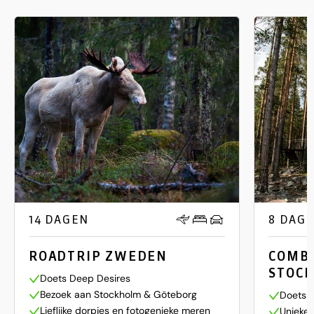
14 DAGEN
8 DAG
ROADTRIP ZWEDEN
COMBI
STOCK
Doets Deep Desires
Bezoek aan Stockholm & Göteborg
Doets 
Lieflijke dorpjes en fotogenieke meren
Unieke 