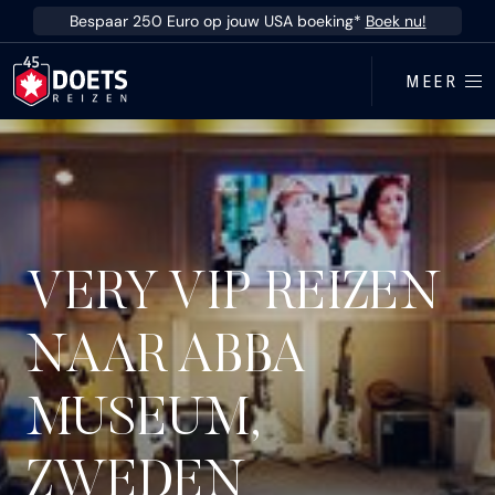
Ga direct naar inhoud
Bespaar 250 Euro op jouw USA boeking*
Boek nu!
MEER
VERY VIP REIZEN
NAAR ABBA
MUSEUM,
ZWEDEN