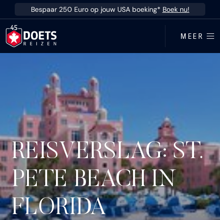
Ga direct naar inhoud
Bespaar 250 Euro op jouw USA boeking*
Boek nu!
MEER
REISVERSLAG: ST.
PETE BEACH IN
FLORIDA