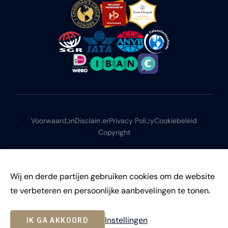
Voorwaarden
Disclaimer
Privacy Policy
Cookiebeleid
Copyright
Wij en derde partijen gebruiken cookies om de website
te verbeteren en persoonlijke aanbevelingen te tonen.
©
2026
Instellingen
IK GA AKKOORD