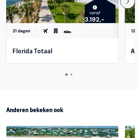
i
vanaf
3.192,-
21 dagen
12 
Florida Totaal
Au
Anderen bekeken ook