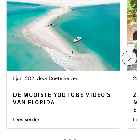
1 juni 2021 door Doets Reizen
25
DE MOOISTE YOUTUBE VIDEO'S
Z
VAN FLORIDA
M
E
Lees verder
Le