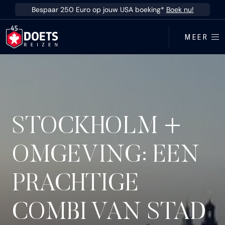
Ga direct naar inhoud
Bespaar 250 Euro op jouw USA boeking*
Boek nu!
MEER
STOCKHOLM +
OMGEVING: EEN
PRACHTIGE
COMBI VAN STAD