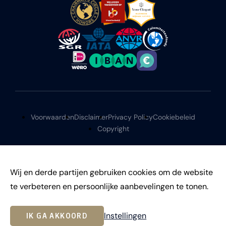
Voorwaarden
Disclaimer
Privacy Policy
Cookiebeleid
Copyright
Wij en derde partijen gebruiken cookies om de website
te verbeteren en persoonlijke aanbevelingen te tonen.
©
2026
Instellingen
IK GA AKKOORD