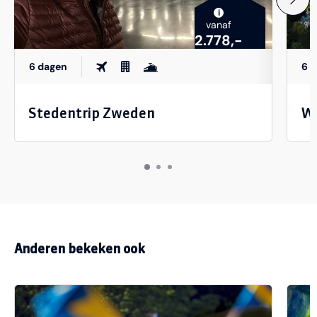
i
vanaf
2.778,-
6 dagen
6 
Stedentrip Zweden
Wi
Anderen bekeken ook