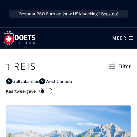
Ga direct naar inhoud
Bespaar 250 Euro op jouw USA boeking*
Boek nu!
MEER
Ga direct naar resultaten
1
REIS
Filter
Golfvakanties
West Canada
Kaartweergave