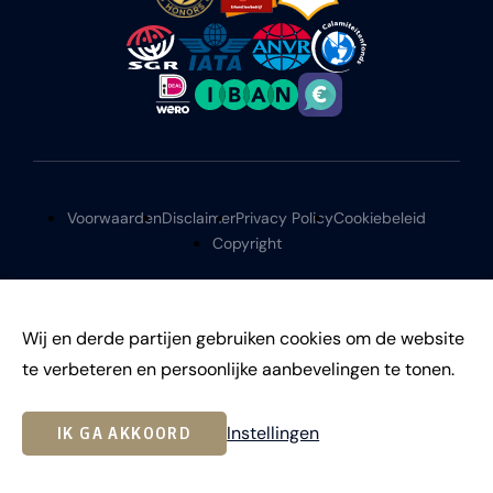
Voorwaarden
Disclaimer
Privacy Policy
Cookiebeleid
Copyright
Wij en derde partijen gebruiken cookies om de website
te verbeteren en persoonlijke aanbevelingen te tonen.
©
2026
Instellingen
IK GA AKKOORD