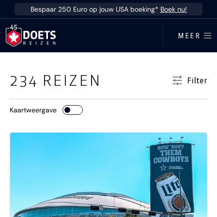
Ga direct naar inhoud
Bespaar 250 Euro op jouw USA boeking*
Boek nu!
MEER
Ga direct naar resultaten
234
REIZEN
Filter
Kaartweergave