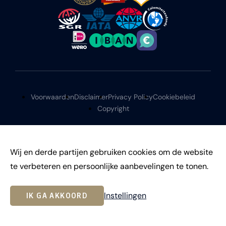
Voorwaarden
Disclaimer
Privacy Policy
Cookiebeleid
Copyright
Wij en derde partijen gebruiken cookies om de website
te verbeteren en persoonlijke aanbevelingen te tonen.
©
2026
Instellingen
IK GA AKKOORD