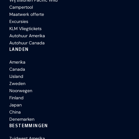
Wij steunen Pacific Wild
Campertool
Maatwerk offerte
Excursies
KLM Vliegtickets
Autohuur Amerika
Autohuur Canada
LANDEN
Amerika
Canada
IJsland
Zweden
Noorwegen
Finland
Japan
China
Denemarken
BESTEMMINGEN
Zuidwest Amerika