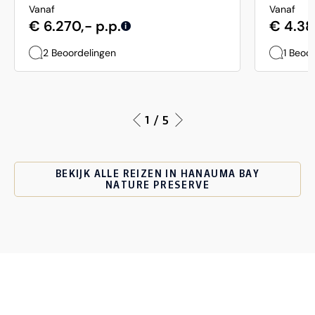
Vanaf
Vanaf
€ 6.270,- p.p.
€ 4.38
i
2 Beoordelingen
1 Beoo
1 / 5
BEKIJK ALLE REIZEN IN HANAUMA BAY
NATURE PRESERVE