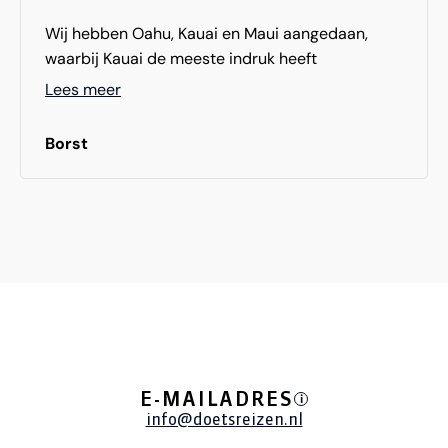
Wij hebben Oahu, Kauai en Maui aangedaan,
waarbij Kauai de meeste indruk heeft
achtergelaten. De overweldigende natuur, de
Lees meer
kleurrijke flora en de indrukwekkende kustlijn,
maar daarnaast hebben we erg veel bijzondere
Borst
dingen gedaan en was het verschil tussen de
eilanden erg leuk.
Prachtige eilanden, schitterende natuur, maar
vooral ook buitengewoon vriendelijke bewoners.
Wat een uitbundigheid
E-MAILADRES
i
info@doetsreizen.nl