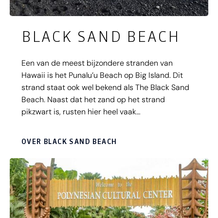
BLACK SAND BEACH
Een van de meest bijzondere stranden van
Hawaii is het Punalu’u Beach op Big Island. Dit
strand staat ook wel bekend als The Black Sand
Beach. Naast dat het zand op het strand
pikzwart is, rusten hier heel vaak
zeeschildpadden. Raak deze bijzondere dieren
niet aan en laat ze met rust. Op het aanraken van
OVER BLACK SAND BEACH
een schildpad staat namelijk een boete van maar
liefst 10.000 dollar.