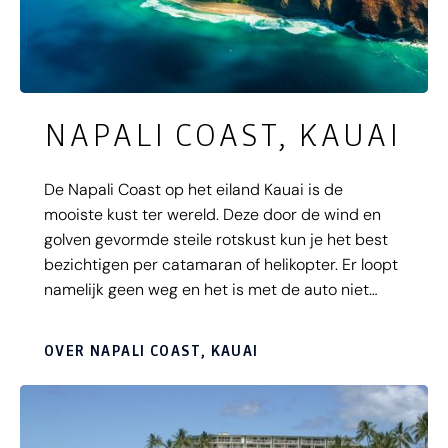
NAPALI COAST, KAUAI
De Napali Coast op het eiland Kauai is de
mooiste kust ter wereld. Deze door de wind en
golven gevormde steile rotskust kun je het best
bezichtigen per catamaran of helikopter. Er loopt
namelijk geen weg en het is met de auto niet
toegankelijk. Het water is azuurblauw en je kunt
de dolfijnen en walvissen zien zwemmen. Vanuit
OVER NAPALI COAST, KAUAI
Kalalau, ook aan de Napali Coast, kun je de
mooiste hike van Hawaii maken; deze is 17
kilometer lang en onderweg kun je nog uitwijken
naar de prachtige Hanakapiai Falls. Ook kom je