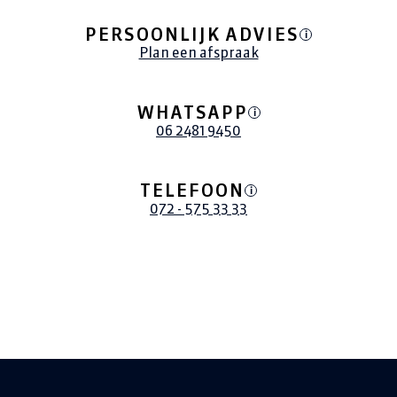
PERSOONLIJK ADVIES
i
Plan een afspraak
WHATSAPP
i
06 2481 9450
TELEFOON
i
072 - 575 33 33