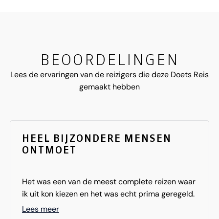
BEOORDELINGEN
Lees de ervaringen van de reizigers die deze Doets Reis
gemaakt hebben
HEEL BIJZONDERE MENSEN
ONTMOET
Het was een van de meest complete reizen waar
ik uit kon kiezen en het was echt prima geregeld.
Zo veel indrukken op gedaan op deze bijzondere
Lees meer
eilanden en ook heel bijzondere mensen