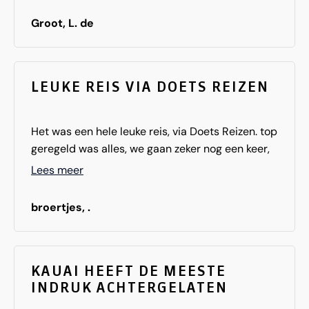
ontmoet.
Groot, L. de
LEUKE REIS VIA DOETS REIZEN
Het was een hele leuke reis, via Doets Reizen. top
geregeld was alles, we gaan zeker nog een keer,
maar dan naar een ander gedeelte van Amerika.
Lees meer
broertjes, .
KAUAI HEEFT DE MEESTE
INDRUK ACHTERGELATEN