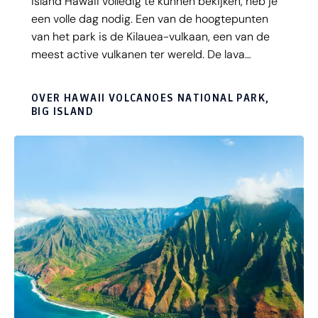
Island Hawaii volledig te kunnen bekijken, heb je
een volle dag nodig. Een van de hoogtepunten
van het park is de Kilauea-vulkaan, een van de
meest active vulkanen ter wereld. De lava
stroomt hier in de richting van de zee, waar het
onder water stolt. Het Volcanoes National Park
OVER HAWAII VOLCANOES NATIONAL PARK,
neemt hierdoor elk jaar in omvang toe. Een
BIG ISLAND
spectaculaire route die je hier moet rijden is de
‘Chain of Craters Road’. Deze weg eindigt bij de
plaats waar twee lavastromen samenkomen.