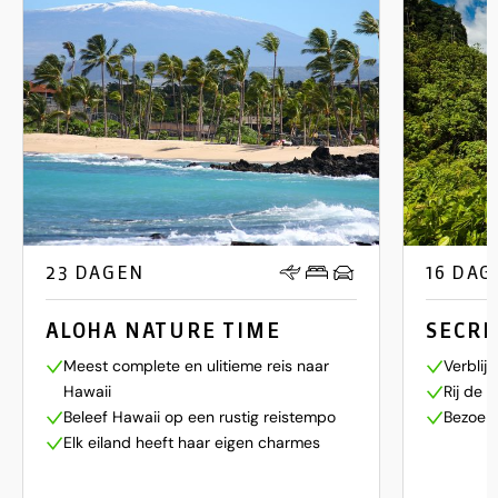
23 DAGEN
16 DAG
ALOHA NATURE TIME
SECRE
Meest complete en ulitieme reis naar
Verblij
Hawaii
Rij de 
Beleef Hawaii op een rustig reistempo
Bezoek 
Elk eiland heeft haar eigen charmes