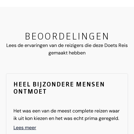
BEOORDELINGEN
Lees de ervaringen van de reizigers die deze Doets Reis
gemaakt hebben
HEEL BIJZONDERE MENSEN
ONTMOET
Het was een van de meest complete reizen waar
ik uit kon kiezen en het was echt prima geregeld.
Zo veel indrukken op gedaan op deze bijzondere
Lees meer
eilanden en ook heel bijzondere mensen