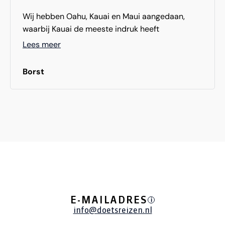
Wij hebben Oahu, Kauai en Maui aangedaan,
waarbij Kauai de meeste indruk heeft
achtergelaten. De overweldigende natuur, de
Lees meer
kleurrijke flora en de indrukwekkende kustlijn,
maar daarnaast hebben we erg veel bijzondere
Borst
dingen gedaan en was het verschil tussen de
eilanden erg leuk.
Prachtige eilanden, schitterende natuur, maar
vooral ook buitengewoon vriendelijke bewoners.
Wat een uitbundigheid
E-MAILADRES
i
info@doetsreizen.nl