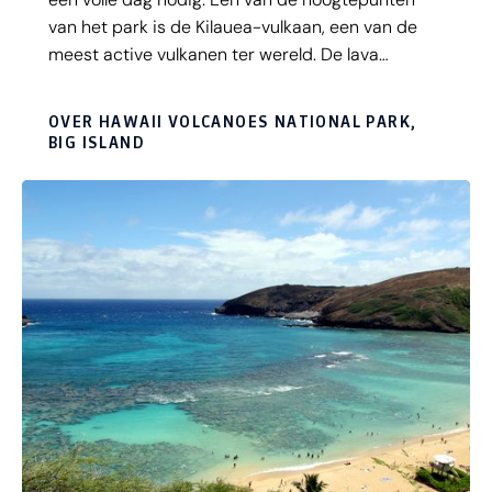
van het park is de Kilauea-vulkaan, een van de
meest active vulkanen ter wereld. De lava
stroomt hier in de richting van de zee, waar het
onder water stolt. Het Volcanoes National Park
OVER HAWAII VOLCANOES NATIONAL PARK,
neemt hierdoor elk jaar in omvang toe. Een
BIG ISLAND
spectaculaire route die je hier moet rijden is de
‘Chain of Craters Road’. Deze weg eindigt bij de
plaats waar twee lavastromen samenkomen.