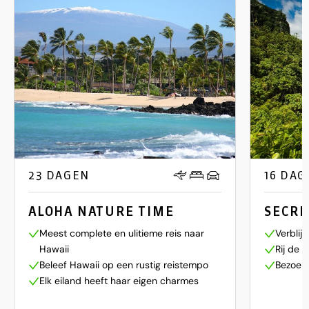
23 DAGEN
16 DAG
ALOHA NATURE TIME
SECRE
Meest complete en ulitieme reis naar
Verblij
Hawaii
Rij de 
Beleef Hawaii op een rustig reistempo
Bezoek 
Elk eiland heeft haar eigen charmes