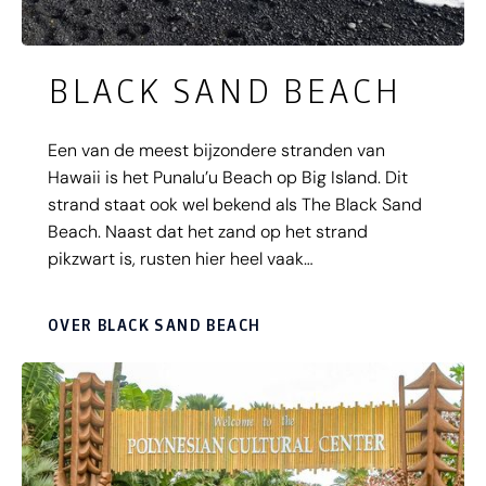
BLACK SAND BEACH
Een van de meest bijzondere stranden van
Hawaii is het Punalu’u Beach op Big Island. Dit
strand staat ook wel bekend als The Black Sand
Beach. Naast dat het zand op het strand
pikzwart is, rusten hier heel vaak
zeeschildpadden. Raak deze bijzondere dieren
niet aan en laat ze met rust. Op het aanraken van
OVER BLACK SAND BEACH
een schildpad staat namelijk een boete van maar
liefst 10.000 dollar.