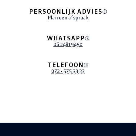
PERSOONLIJK ADVIES
i
Plan een afspraak
WHATSAPP
i
06 2481 9450
TELEFOON
i
072 - 575 33 33