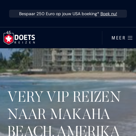
Ga direct naar inhoud
Bespaar 250 Euro op jouw USA boeking*
Boek nu!
MEER
VERY VIP REIZEN
NAAR MAKAHA
BEACH, AMERIKA