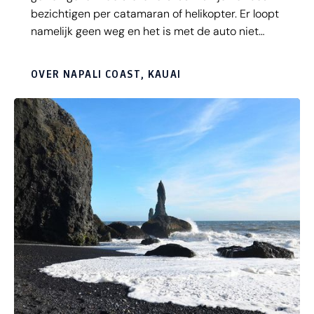
bezichtigen per catamaran of helikopter. Er loopt
namelijk geen weg en het is met de auto niet
toegankelijk. Het water is azuurblauw en je kunt
de dolfijnen en walvissen zien zwemmen. Vanuit
OVER NAPALI COAST, KAUAI
Kalalau, ook aan de Napali Coast, kun je de
mooiste hike van Hawaii maken; deze is 17
kilometer lang en onderweg kun je nog uitwijken
naar de prachtige Hanakapiai Falls. Ook kom je
langs een verborgen strand en kun je genieten
van de spectaculaire uitzichten.