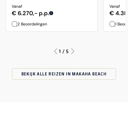
Vanaf
Vanaf
€ 6.270,- p.p.
€ 4.38
i
2 Beoordelingen
1 Beoo
1 / 5
BEKIJK ALLE REIZEN IN MAKAHA BEACH