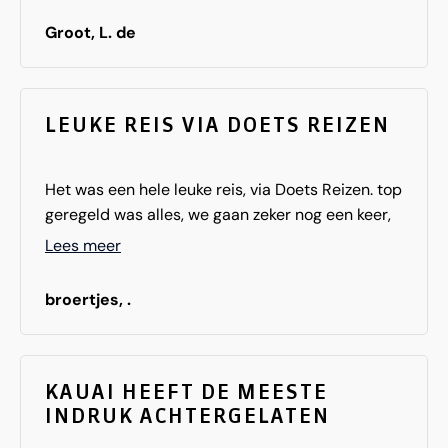
ontmoet.
Groot, L. de
LEUKE REIS VIA DOETS REIZEN
Het was een hele leuke reis, via Doets Reizen. top
geregeld was alles, we gaan zeker nog een keer,
maar dan naar een ander gedeelte van Amerika.
Lees meer
broertjes, .
KAUAI HEEFT DE MEESTE
INDRUK ACHTERGELATEN