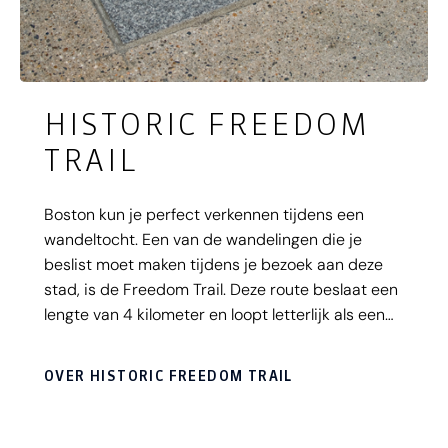
HISTORIC FREEDOM
TRAIL
Boston kun je perfect verkennen tijdens een
wandeltocht. Een van de wandelingen die je
beslist moet maken tijdens je bezoek aan deze
stad, is de Freedom Trail. Deze route beslaat een
lengte van 4 kilometer en loopt letterlijk als een
rode lijn door het centrum van Boston. Je
wandelt langs diverse historische hoogtepunten,
OVER HISTORIC FREEDOM TRAIL
die allemaal een uniek verhaal uit de
geschiedenis vertellen. De Freedom Trail laat je
kennismaken met de belangrijke historische