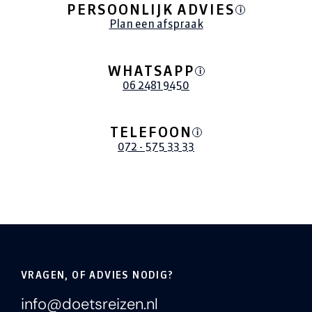
PERSOONLIJK ADVIES
i
Plan een afspraak
WHATSAPP
i
06 2481 9450
TELEFOON
i
072 - 575 33 33
VRAGEN, OF ADVIES NODIG?
info@doetsreizen.nl