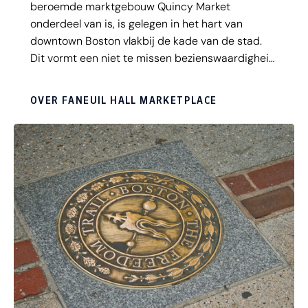
beroemde marktgebouw Quincy Market
onderdeel van is, is gelegen in het hart van
downtown Boston vlakbij de kade van de stad.
Dit vormt een niet te missen bezienswaardigheid
tijdens je verblijf in Boston. Deze marktplaats is
vandaag de dag nog steeds net zo bruisend als
OVER FANEUIL HALL MARKETPLACE
in 1742, toen de stichters van het moderne
Amerika deze plek uitriepen tot de bakermat van
de vrijheid! Naast straatartiesten die hun
kunsten vertonen op de sfeervolle promenade
rondom de iconische Quincy Market Colonnade,
vind je hier een scala aan de beste winkels met
een breed assortiment van locale specialiteiten,
sfeervolle restaurants en pubs.