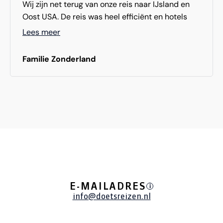
Wij zijn net terug van onze reis naar IJsland en
Oost USA. De reis was heel efficiënt en hotels
waren prima tot zeer goed. De diversiteit van
Lees meer
natuur en steden was perfect in balans en de
nachtenverdeling ook.
Familie Zonderland
E-MAILADRES
i
info@doetsreizen.nl