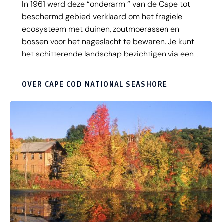
In 1961 werd deze “onderarm “ van de Cape tot
beschermd gebied verklaard om het fragiele
ecosysteem met duinen, zoutmoerassen en
bossen voor het nageslacht te bewaren. Je kunt
het schitterende landschap bezichtigen via een
stelsel van fiets- en wandelpaden. Ook Highway
6 loopt door het gebied. Zowel aan de noord- als
OVER CAPE COD NATIONAL SEASHORE
aan de zuidkant is er een visitor center waar je
allerlei informatie over het gebied kan krijgen.
Halverwege het gebied ligt het Marconi Station
waar Guglielmo Marconi op 19 januari 1903 de
eerste trans-Atlantische draadloze verbinding
tussen President Theodore Roosevelt en de
Engelse koning Edward VII tot stand bracht. Het
transmissiestation is nu alleen nog maar een
ruïne waar de zee vrij spel op heeft.