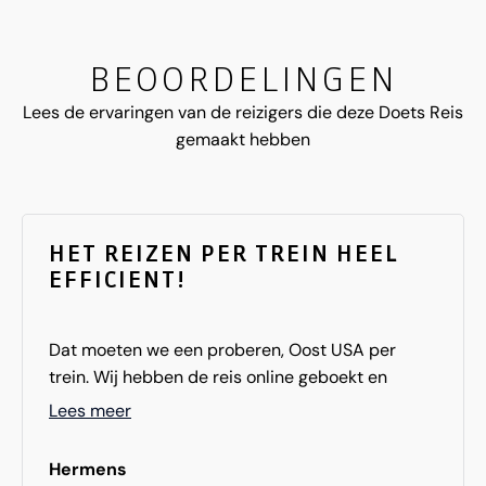
BEOORDELINGEN
Lees de ervaringen van de reizigers die deze Doets Reis
gemaakt hebben
HET REIZEN PER TREIN HEEL
EFFICIENT!
Dat moeten we een proberen, Oost USA per
trein. Wij hebben de reis online geboekt en
vervolgens heeft Ilse Mosch het voor ons in orde
Lees meer
gemaakt. We kregen goede tips zoals de meest
ideale reistijden van de trein (rond de middag
Hermens
i.v.m. het in- en uitchecken bij de hotels). De