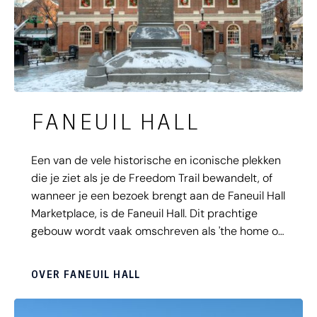
FANEUIL HALL
Een van de vele historische en iconische plekken
die je ziet als je de Freedom Trail bewandelt, of
wanneer je een bezoek brengt aan de Faneuil Hall
Marketplace, is de Faneuil Hall. Dit prachtige
gebouw wordt vaak omschreven als 'the home of
free speech'. Niet geheel verwonderlijk speelde
deze ontmoetingsplek en markthal een zeer
OVER FANEUIL HALL
belangrijke rol in het vroegste politieke bestuur
van het moderne Amerika. Het is absoluut de