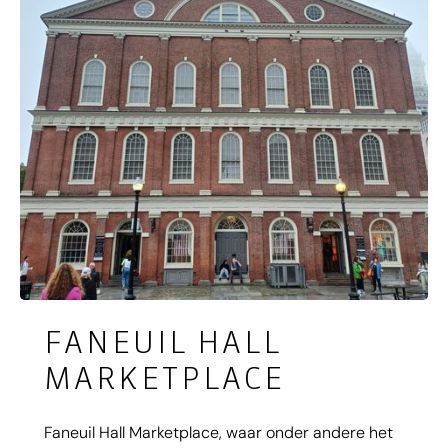
ongekend mooi palet met de meest
uiteenlopende herfstkleuren. Een rit over de
historische Mohawk Trail is een absolute
aanrader, en met name tijdens de Indian
Summer periode een onvergetelijke belevenis!
FANEUIL HALL
MARKETPLACE
Faneuil Hall Marketplace, waar onder andere het