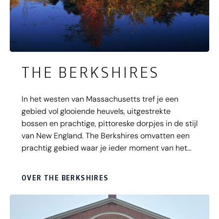
THE BERKSHIRES
In het westen van Massachusetts tref je een
gebied vol glooiende heuvels, uitgestrekte
bossen en prachtige, pittoreske dorpjes in de stijl
van New England. The Berkshires omvatten een
prachtig gebied waar je ieder moment van het
jaar kunt genieten van cultuur, historie en
outdoor avontuur. Het gebied is vooral tijdens de
OVER THE BERKSHIRES
Indian Summer periode een ongeëvenaarde
bestemming, dankzij de nazomer die ervoor zorgt
dat de bosrijke omgeving verandert in een