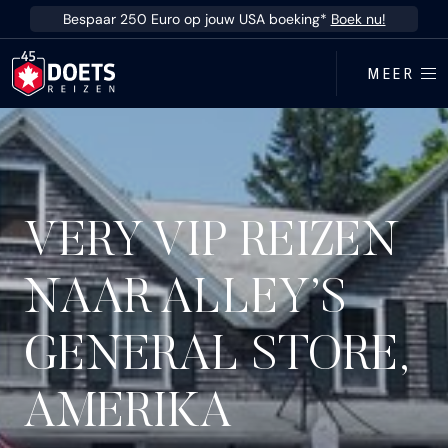
Ga direct naar inhoud
Bespaar 250 Euro op jouw USA boeking*
Boek nu!
MEER
VERY VIP REIZEN
NAAR ALLEY’S
GENERAL STORE,
AMERIKA