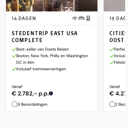
14 DAGEN
19 DAG
STEDENTRIP EAST USA
CITIE
COMPLETE
OOST 
Best-seller van Doets Reizen
Perfect
Boston, New York, Philly en Washington
Inclusi
DC in één
Fietsto
Inclusief treinreserveringen
Vanaf
Vanaf
€ 2.782,- p.p.
€ 4.271
i
9 Beoordelingen
2 Beoo