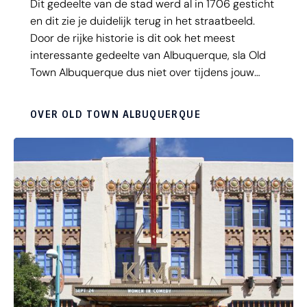
Dit gedeelte van de stad werd al in 1706 gesticht
en dit zie je duidelijk terug in het straatbeeld.
Door de rijke historie is dit ook het meest
interessante gedeelte van Albuquerque, sla Old
Town Albuquerque dus niet over tijdens jouw
vakantie in New Mexico. Je vindt hier een
schaduwrijke Plaza, die het centrum van de wijk
OVER OLD TOWN ALBUQUERQUE
vormt. De wijk is zeer charmant met Spaanse
koloniale huizen, artgalleries, souvenirwinkels,
kraampjes, boetiekjes en juweliers. Er is een
aantal kleine, maar zeer gezellige restaurants in
deze historische wijk.