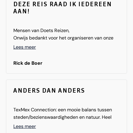
DEZE REIS RAAD IK IEDEREEN
AAN!
Mensen van Doets Reizen,
Onwijs bedankt voor het organiseren van onze
droomreis. De Route 66 stond al jaren boven aan
Lees meer
ons lijstje. Alles was tot in de puntjes geregeld,
we vonden het fantastisch!
Rick de Boer
Volgend jaar willen we naar Zuidwest Amerika
dan komen we zeker weer bij jullie.
Groet, Rick en Nadia de Boer
ANDERS DAN ANDERS
TexMex Connection: een mooie balans tussen
steden/bezienswaardigheden en natuur. Heel
anders dan bijv. California of Florida en daarmee
Lees meer
een goede gelegenheid van het getreden