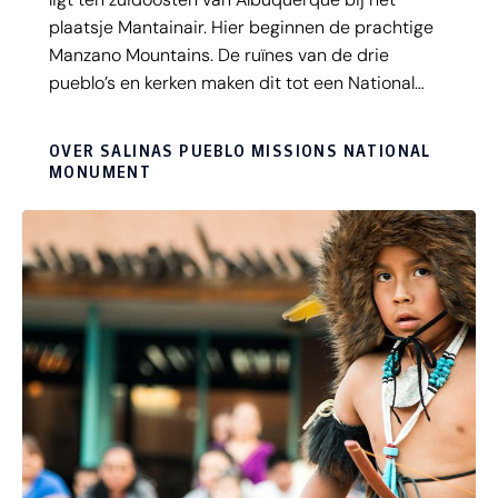
plaatsje Mantainair. Hier beginnen de prachtige
Manzano Mountains. De ruïnes van de drie
pueblo’s en kerken maken dit tot een National
Monument. De pueblo's zijn sinds de 17e eeuw
totaal verlaten, maar gelukkig zijn delen ervan
OVER SALINAS PUEBLO MISSIONS NATIONAL
bewaard gebleven en kun je deze nu nog steeds
MONUMENT
bezoeken.