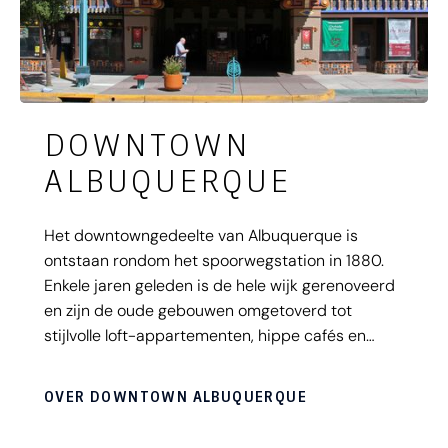
DOWNTOWN
ALBUQUERQUE
Het downtowngedeelte van Albuquerque is
ontstaan rondom het spoorwegstation in 1880.
Enkele jaren geleden is de hele wijk gerenoveerd
en zijn de oude gebouwen omgetoverd tot
stijlvolle loft-appartementen, hippe cafés en
concertzalen. De Civic Plaza ligt centraal in dit
gedeelte van de stad. Hier vinden in de zomer
OVER DOWNTOWN ALBUQUERQUE
vele festivals plaats. Ook zijn er een bioscoop,
artgalleries, trendy winkels en gezellige