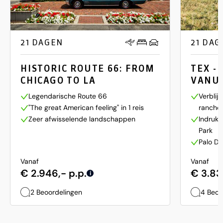
21 DAGEN
21 DAG
HISTORIC ROUTE 66: FROM
TEX -
CHICAGO TO LA
VANU
Legendarische Route 66
Verblij
"The great American feeling" in 1 reis
ranche
Zeer afwisselende landschappen
Indruk
Park
Palo Du
Vanaf
Vanaf
€ 2.946,- p.p.
€ 3.831
i
2 Beoordelingen
4 Beoo