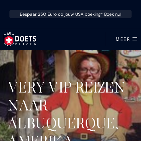
Ga direct naar inhoud
Bespaar 250 Euro op jouw USA boeking*
Boek nu!
MEER
VERY VIP REIZEN
NAAR
ALBUQUERQUE,