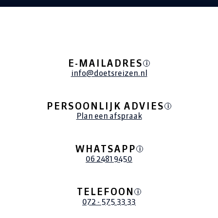
E-MAILADRES
i
info@doetsreizen.nl
PERSOONLIJK ADVIES
i
Plan een afspraak
WHATSAPP
i
06 2481 9450
TELEFOON
i
072 - 575 33 33