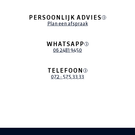
Het was geweldig. Bedankt Ilse voor het boeken
van deze vakantie. We komen snel weer bij je
terug hoor! Groetjes Gerretje Hermens.
PERSOONLIJK ADVIES
i
Plan een afspraak
WHATSAPP
i
06 2481 9450
TELEFOON
i
072 - 575 33 33