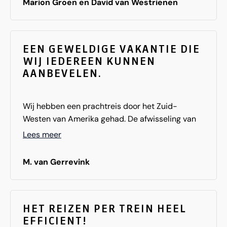
Marion Groen en David van Westrienen
Square Hotel was van een ander niveau. Zelfs in
een grote stad als New York voelden we ons zo
welkom en thuis. Top personeel! Leukste hotel
ooit!Diverse excursies zoals Top of the Rock,
EEN GEWELDIGE VAKANTIE DIE
WIJ IEDEREEN KUNNEN
Helikoptervlucht en de Circle Liner.
AANBEVELEN.
Wij hebben een prachtreis door het Zuid-
Westen van Amerika gehad. De afwisseling van
steden en natuur is ons goed bevallen. De natuur
Lees meer
is werkelijk prachtig. Heel erg verschillend ook.
Elk nationale park waar wij geweest zijn is heel
M. van Gerrevink
verschillend en erg indrukwekkend. De
Amerikanen zijn ook erg vriendelijke mensen die
altijd voor ons klaar stonden. Een geweldige
vakantie die wij iedereen kunnen aanbevelen.
HET REIZEN PER TREIN HEEL
EFFICIENT!