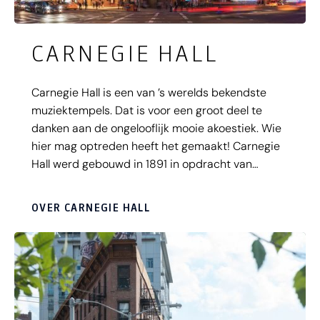
CARNEGIE HALL
Carnegie Hall is een van ’s werelds bekendste
muziektempels. Dat is voor een groot deel te
danken aan de ongelooflijk mooie akoestiek. Wie
hier mag optreden heeft het gemaakt! Carnegie
Hall werd gebouwd in 1891 in opdracht van
filantroop Andrew Carnegie. Het heeft drie zalen,
waarvan het Isaac Stern Auditorium - met meer
OVER CARNEGIE HALL
dan 2.800 zitplaatsen - de belangrijkste is.