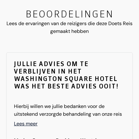
BEOORDELINGEN
Lees de ervaringen van de reizigers die deze Doets Reis
gemaakt hebben
JULLIE ADVIES OM TE
VERBLIJVEN IN HET
WASHINGTON SQUARE HOTEL
WAS HET BESTE ADVIES OOIT!
Hierbij willen we jullie bedanken voor de
uitstekend verzorgde behandeling van onze reis
naar New York. De voorbereiding was plezierig en
Lees meer
de reis en het hotel idem. We maken graag nog
eens een reis met jullie! Hotel: Washington