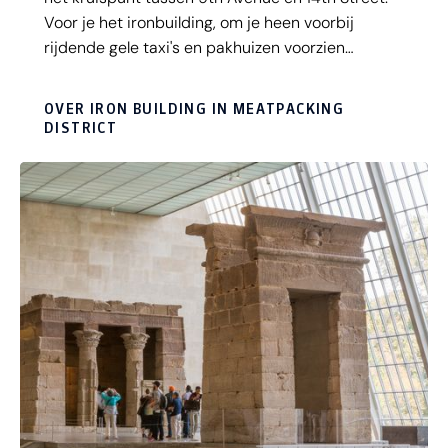
Voor je het ironbuilding, om je heen voorbij
rijdende gele taxi's en pakhuizen voorzien
billboards van Apple, H&M en andere
wereldmerken. In de zomer zijn de terrasjes open
OVER IRON BUILDING IN MEATPACKING
en kun je in een prachtige omgeving even relaxen
DISTRICT
en bijkomen van alle indrukken.