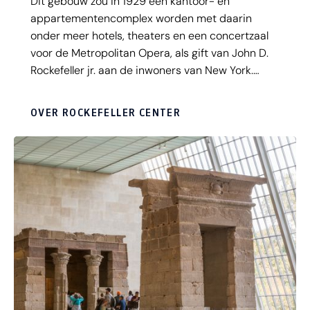
Dit gebouw zou in 1929 een kantoor- en
appartementencomplex worden met daarin
onder meer hotels, theaters en een concertzaal
voor de Metropolitan Opera, als gift van John D.
Rockefeller jr. aan de inwoners van New York.
Helaas bleek die opzet na de beurscrash van
1929 niet meer rendabel en koos Rockefeller voor
OVER ROCKEFELLER CENTER
een mix van kantoren en winkels. Hiermee
verschafte hij hoop, kansen en werk voor vele
getroffenen van de beurscrash. Het resultaat was
imponerend en het Rockefeller Center, geheel in
Art Deco Stijl, is vandaag de dag een prachtige
‘city in the city’ die dagelijks zo’n 275.000
mensen trekt.