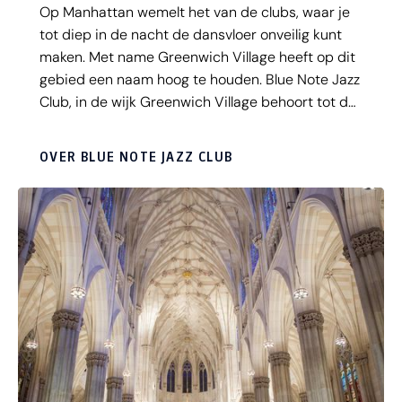
Op Manhattan wemelt het van de clubs, waar je
tot diep in de nacht de dansvloer onveilig kunt
maken. Met name Greenwich Village heeft op dit
gebied een naam hoog te houden. Blue Note Jazz
Club, in de wijk Greenwich Village behoort tot de
beste jazzclubs van New York. Grote namen als
Dizzy Gillepsie, Ray Charles en Oscar Petersen
OVER BLUE NOTE JAZZ CLUB
traden hier op. Goedkoop is de club niet op een
avond dat er een topper optreedt, maar hier
moet je echt een keer geweest zijn. Populair zijn
de Sunday Brunches met live muziek. Hiervoor
moet je wel ruim van tevoren reserveren.