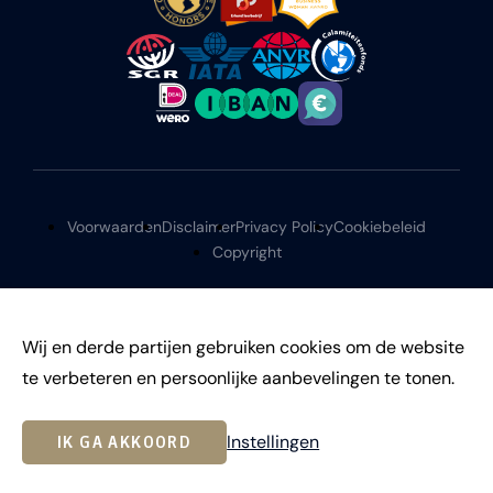
Voorwaarden
Disclaimer
Privacy Policy
Cookiebeleid
Copyright
Wij en derde partijen gebruiken cookies om de website
te verbeteren en persoonlijke aanbevelingen te tonen.
©
2026
Instellingen
IK GA AKKOORD