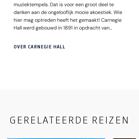
muziektempels. Dat is voor een groot deel te
danken aan de ongelooflijk mooie akoestiek. Wie
hier mag optreden heeft het gemaakt! Carnegie
Hall werd gebouwd in 1891 in opdracht van
filantroop Andrew Carnegie. Het heeft drie zalen,
waarvan het Isaac Stern Auditorium - met meer
OVER CARNEGIE HALL
dan 2.800 zitplaatsen - de belangrijkste is.
GERELATEERDE REIZEN