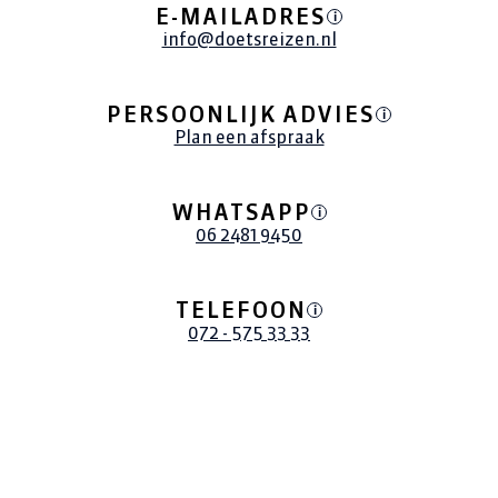
E-MAILADRES
i
konden inbeelden wat we konden verwachten.
info@doetsreizen.nl
Het was geweldig. Bedankt Ilse voor het boeken
van deze vakantie. We komen snel weer bij je
terug hoor! Groetjes Gerretje Hermens.
PERSOONLIJK ADVIES
i
Plan een afspraak
WHATSAPP
i
06 2481 9450
TELEFOON
i
072 - 575 33 33