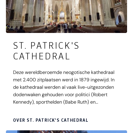
ST. PATRICK'S
CATHEDRAL
Deze wereldberoemde neogotische kathedraal
met 2.400 zitplaatsen werd in 1879 ingewijd. In
de kathedraal werden al vaak live-uitgezonden
dodenwaken gehouden voor politici (Robert
Kennedy), sporthelden (Babe Ruth) en
brandweerlieden die tijdens het uitoefenen van
hun beroep om het leven kwamen. St. Patrick's
OVER ST. PATRICK'S CATHEDRAL
Cathedral staat in Midtown Manhattan en is
dagelijks te bezoeken. De kerk is omsloten door