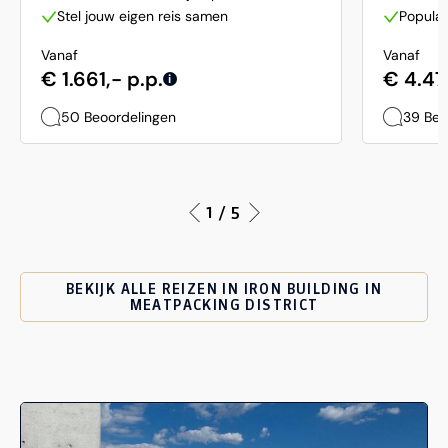
Stel jouw eigen reis samen
Populai
Vanaf
Vanaf
€ 1.661,- p.p.
€ 4.47
i
50 Beoordelingen
39 Beo
1 / 5
BEKIJK ALLE REIZEN IN IRON BUILDING IN
MEATPACKING DISTRICT