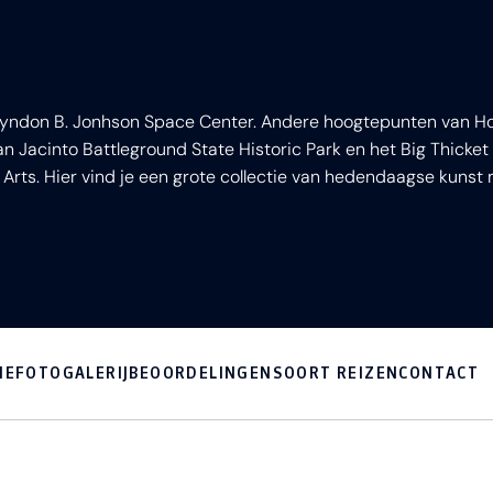
ndon B. Jonhson Space Center. Andere hoogtepunten van Hous
an Jacinto Battleground State Historic Park en het Big Thicket
 Arts. Hier vind je een grote collectie van hedendaagse kuns
IE
FOTOGALERIJ
BEOORDELINGEN
SOORT REIZEN
CONTACT