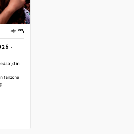
26 -
dstrijd in
en fanzone
g