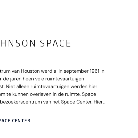
OHNSON SPACE
rum van Houston werd al in september 1961 in
r de jaren heen vele ruimtevaartuigen
t. Niet alleen ruimtevaartuigen werden hier
m te kunnen overleven in de ruimte. Space
e bezoekerscentrum van het Space Center. Hier
er leiding van een gids, langs de diverse
er. In Racket Park staan alle oude raketten die in
PACE CENTER
vaart werden gebruikt, opgesteld.