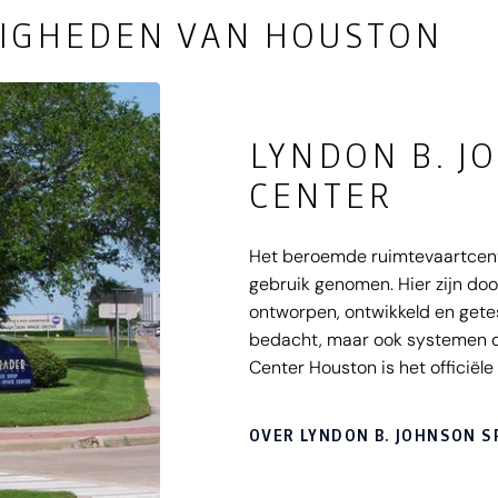
IGHEDEN VAN HOUSTON
LYNDON B. J
CENTER
Het beroemde ruimtevaartcent
gebruik genomen. Hier zijn doo
ontworpen, ontwikkeld en getes
bedacht, maar ook systemen o
Center Houston is het officiël
kun je een tramtour maken, ond
faciliteiten van het Space Cent
OVER LYNDON B. JOHNSON S
de beginperiode van de ruimte