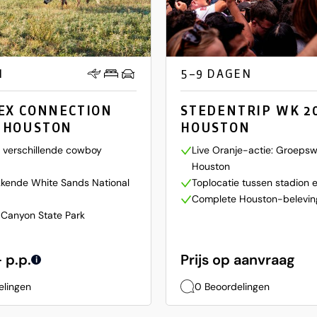
N
5–9 DAGEN
MEX CONNECTION
STEDENTRIP WK 20
 HOUSTON
HOUSTON
op verschillende cowboy
Live Oranje-actie: Groepswe
Houston
kende White Sands National
Toplocatie tussen stadion 
Complete Houston-belevin
 Canyon State Park
 p.p.
Prijs op aanvraag
i
elingen
0 Beoordelingen