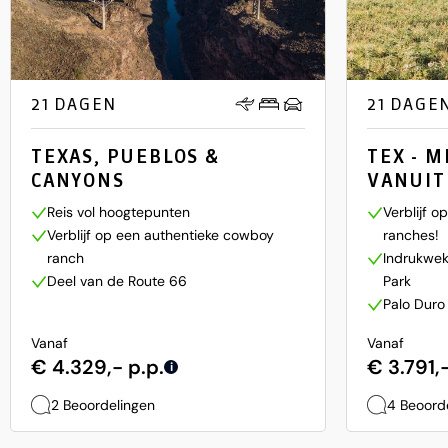
21 DAGEN
21 DAGE
TEXAS, PUEBLOS &
TEX - 
CANYONS
VANUIT
Reis vol hoogtepunten
Verblijf 
Verblijf op een authentieke cowboy
ranches!
ranch
Indrukwek
Deel van de Route 66
Park
Palo Duro
Vanaf
Vanaf
€ 4.329,- p.p.
€ 3.791,-
i
2 Beoordelingen
4 Beoord