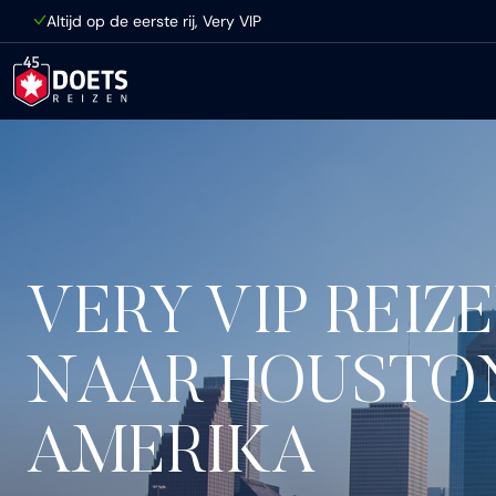
Ga direct naar inhoud
Altijd op de eerste rij, Very VIP
VERY VIP REIZ
NAAR HOUSTO
AMERIKA