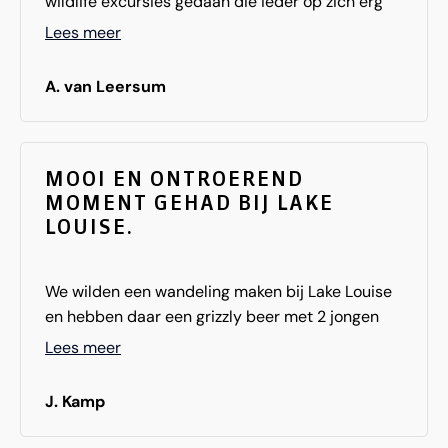
wildlife excursies gedaan die ieder op zich erg
indrukwekkend waren. Ook de hotels en lodges
Lees meer
waren over het algemeen goed. Dus,... het is een
aanrader!!!!
A. van Leersum
MOOI EN ONTROEREND
MOMENT GEHAD BIJ LAKE
LOUISE.
We wilden een wandeling maken bij Lake Louise
en hebben daar een grizzly beer met 2 jongen
gezien, zó mooi en ontroerend!
Lees meer
J. Kamp