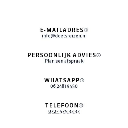
E-MAILADRES
i
info@doetsreizen.nl
PERSOONLIJK ADVIES
i
Plan een afspraak
WHATSAPP
i
06 2481 9450
TELEFOON
i
072 - 575 33 33