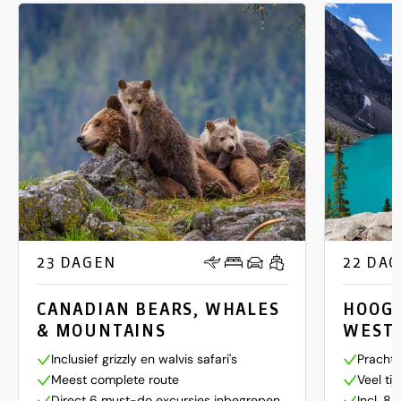
23 DAGEN
22 DA
CANADIAN BEARS, WHALES
HOOG
& MOUNTAINS
WEST
Inclusief grizzly en walvis safari's
Prachti
Meest complete route
Veel ti
Direct 6 must-do excursies inbegrepen
Incl. 8