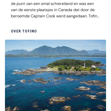
de punt van een smal schiereiland en was een
van de eerste plaatsjes in Canada dat door de
beroemde Captain Cook werd aangedaan. Tofino
biedt toeristen buiten de prachtige ligging vooral
veel outdooractiviteiten. Allereerst is dit een
OVER TOFINO
belangrijke uitvalsbasis voor het Pacific Rim
National Park en verder heeft Tofino ook een
prachtig zandstrand dat populair is bij surfers.