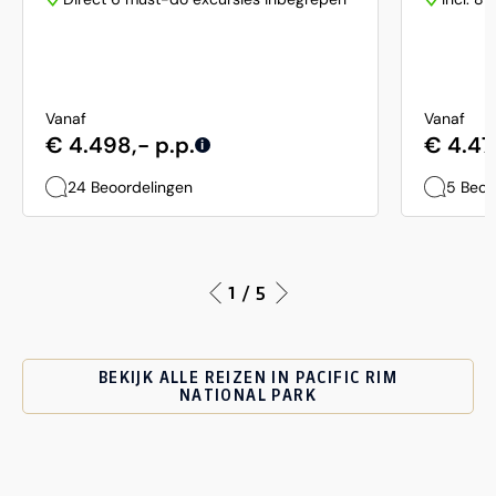
Vanaf
Vanaf
€ 4.498,- p.p.
€ 4.47
i
24 Beoordelingen
5 Beoo
1 / 5
BEKIJK ALLE REIZEN IN PACIFIC RIM
NATIONAL PARK