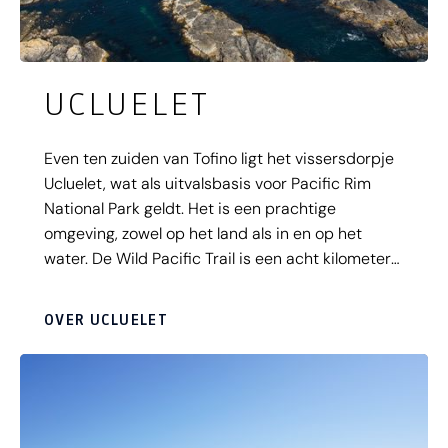
UCLUELET
Even ten zuiden van Tofino ligt het vissersdorpje
Ucluelet, wat als uitvalsbasis voor Pacific Rim
National Park geldt. Het is een prachtige
omgeving, zowel op het land als in en op het
water. De Wild Pacific Trail is een acht kilometer
lange wandeling langs de kustlijn met prachtige
uitzichtpunten en een bezoek aan een vuurtoren.
OVER UCLUELET
Ucluelet is de toegangspoort tot de Broken
Islands Group, die je van daaruit per boot of
kajak kan bereiken.