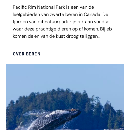
Pacific Rim National Park is een van de
leefgebieden van zwarte beren in Canada. De
fjorden van dit natuurpark zijn rijk aan voedsel
waar deze prachtige dieren op af komen. Bij eb
komen delen van de kust droog te liggen
waardoor krabbetjes en vis achterblijven, en hier
zijn de beren dol op. Via een bootexcursie vanuit
OVER BEREN
Tofino of Ucluelet kun je op veilige afstand de
beren zien lopen langs de oevers. Een
fantastische excursie die Doets Reizen
organiseert.