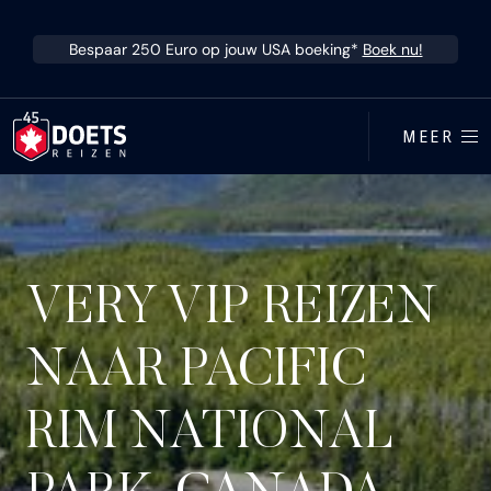
Ga direct naar inhoud
Bespaar 250 Euro op jouw USA boeking*
Boek nu!
MEER
VERY VIP REIZEN
NAAR PACIFIC
RIM NATIONAL