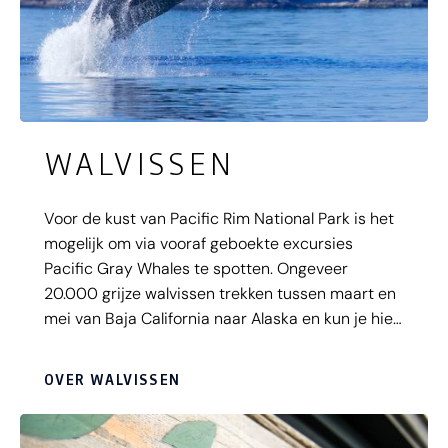
WALVISSEN
Voor de kust van Pacific Rim National Park is het
mogelijk om via vooraf geboekte excursies
Pacific Gray Whales te spotten. Ongeveer
20.000 grijze walvissen trekken tussen maart en
mei van Baja California naar Alaska en kun je hier
voorbij zien zwemmen. Een deel van de walvissen
blijft in de zomer hangen in de voedselrijke
OVER WALVISSEN
wateren van de Pacific Rim, dus ook in de zomer
is er een goede kans om ze te zien.