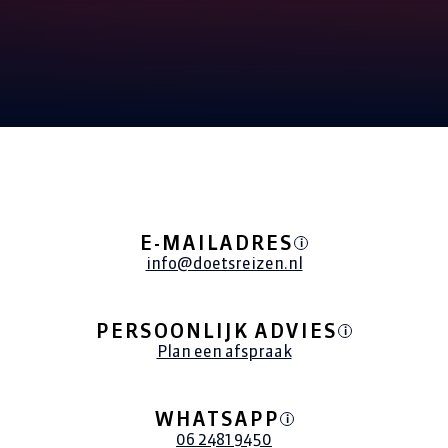
ALLE REIZEN
E-MAILADRES
i
info@doetsreizen.nl
PERSOONLIJK ADVIES
i
Plan een afspraak
WHATSAPP
i
06 2481 9450