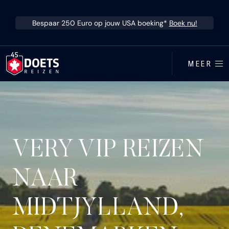
Ga direct naar inhoud
Bespaar 250 Euro op jouw USA boeking*
Boek nu!
MEER
VERY VIP REIZEN
NAAR
MIDTJYLLAND,