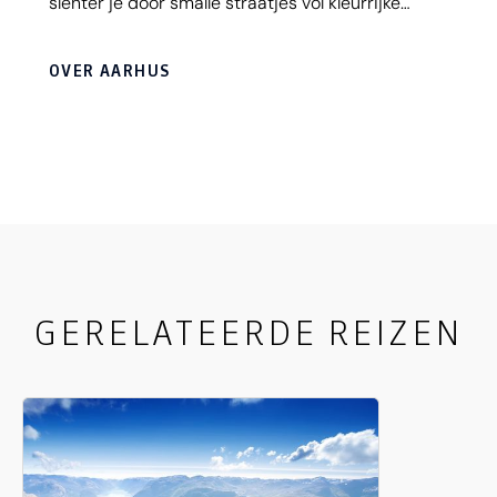
slenter je door smalle straatjes vol kleurrijke
huisjes, geniet je van innovatieve gastronomie en
bezoek je musea van wereldklasse. Tegelijkertijd
OVER AARHUS
zit je zo op het strand of in de natuur. Alles ligt
dichtbij – en dat maakt Aarhus perfect voor een
korte stedentrip of als verrassende stop tijdens
een rondreis door Denemarken. Met haar relaxte
sfeer, culturele rijkdom en gastvrije locals is
Aarhus een stad die je raakt én bijblijft.
GERELATEERDE REIZEN