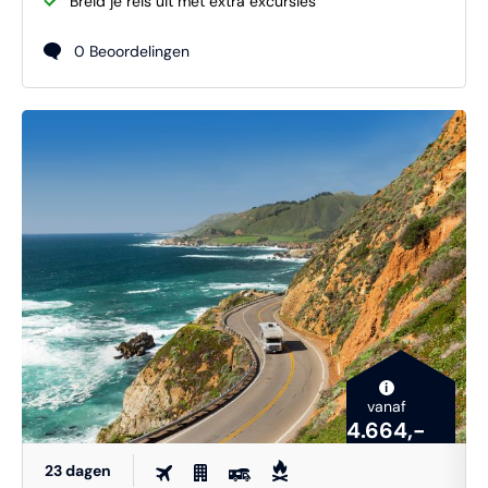
Breid je reis uit met extra excursies
0 Beoordelingen
i
vanaf
4.664,-
23 dagen