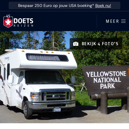
Ga direct naar inhoud
Bespaar 250 Euro op jouw USA boeking*
Boek nu!
MEER
BEKIJK 4 FOTO'S